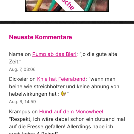
Neueste Kommentare
Name
on
Pump ab das Bier!
: “
jo die gute alte
Zeit.
”
Aug. 7, 03:06
Dickeier
on
Knie hat Feierabend
: “
wenn man
beine wie streichhölzer und keine ahnung von
hebelwirkungen hat :
”
Aug. 6, 14:59
Krampus
on
Hund auf dem Monowheel
:
“
Respekt, ich wäre dabei schon ein dutzend mal
auf die Fresse gefallen! Allerdings habe ich
auch keine 4 Beine!
”