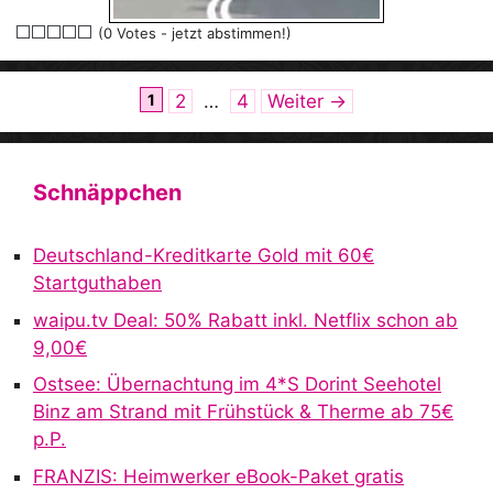
(0 Votes - jetzt abstimmen!)
Seite
Seite
Seite
1
2
…
4
Weiter
→
Schnäppchen
Deutschland-Kreditkarte Gold mit 60€
Startguthaben
waipu.tv Deal: 50% Rabatt inkl. Netflix schon ab
9,00€
Ostsee: Übernachtung im 4*S Dorint Seehotel
Binz am Strand mit Frühstück & Therme ab 75€
p.P.
FRANZIS: Heimwerker eBook-Paket gratis