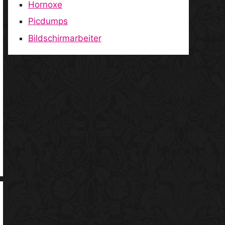
Hornoxe
Picdumps
Bildschirmarbeiter