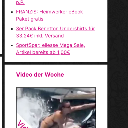
p.P.
FRANZIS: Heimwerker eBook-
Paket gratis
3er Pack Benetton Undershirts für
33,24€ inkl. Versand
SportSpar: ellesse Mega Sale,
Artikel bereits ab 1,00€
Video der Woche