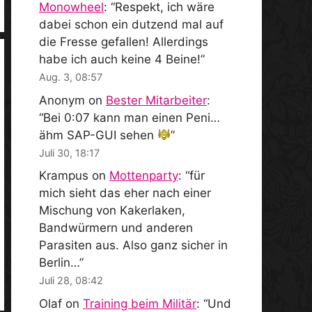
Monowheel
: “
Respekt, ich wäre
dabei schon ein dutzend mal auf
die Fresse gefallen! Allerdings
habe ich auch keine 4 Beine!
”
Aug. 3, 08:57
Anonym
on
Bester Mitarbeiter
:
“
Bei 0:07 kann man einen Peni…
ähm SAP-GUI sehen
”
Juli 30, 18:17
Krampus
on
Mottenparty
: “
für
mich sieht das eher nach einer
Mischung von Kakerlaken,
Bandwürmern und anderen
Parasiten aus. Also ganz sicher in
Berlin…
”
Juli 28, 08:42
Olaf
on
Training beim Militär
: “
Und