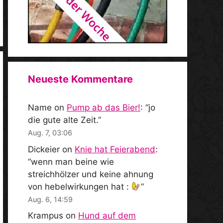
Neueste Kommentare
Name
on
Pump ab das Bier!
: “
jo
die gute alte Zeit.
”
Aug. 7, 03:06
Dickeier
on
Knie hat Feierabend
:
“
wenn man beine wie
streichhölzer und keine ahnung
von hebelwirkungen hat :
”
Aug. 6, 14:59
Krampus
on
Hund auf dem