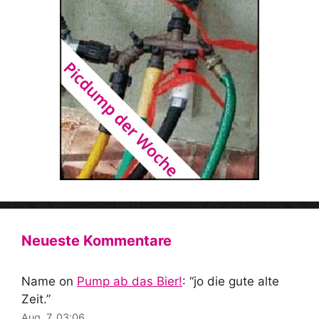
Neueste Kommentare
Name
on
Pump ab das Bier!
: “
jo die gute alte
Zeit.
”
Aug. 7, 03:06