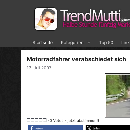
Zum
Inhalt
springen
Startseite
Kategorien
Top 50
Lin
Motorradfahrer verabschiedet sich
13. Juli 2007
(0 Votes - jetzt abstimmen!)
teilen
teilen