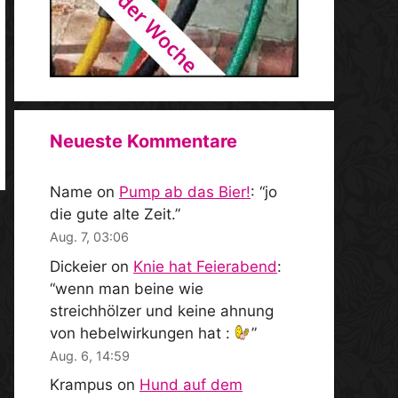
Neueste Kommentare
Name
on
Pump ab das Bier!
: “
jo
die gute alte Zeit.
”
Aug. 7, 03:06
Dickeier
on
Knie hat Feierabend
:
“
wenn man beine wie
streichhölzer und keine ahnung
von hebelwirkungen hat :
”
Aug. 6, 14:59
Krampus
on
Hund auf dem