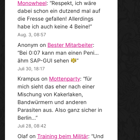
Monowheel
: “
Respekt, ich wäre
dabei schon ein dutzend mal auf
die Fresse gefallen! Allerdings
habe ich auch keine 4 Beine!
”
Aug. 3, 08:57
Anonym
on
Bester Mitarbeiter
:
“
Bei 0:07 kann man einen Peni…
ähm SAP-GUI sehen
”
Juli 30, 18:17
Krampus
on
Mottenparty
: “
für
mich sieht das eher nach einer
Mischung von Kakerlaken,
Bandwürmern und anderen
Parasiten aus. Also ganz sicher in
Berlin…
”
Juli 28, 08:42
Olaf
on
Training beim Militär
: “
Und