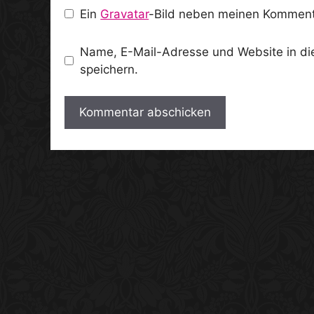
Ein
Gravatar
-Bild neben meinen Komment
Name, E-Mail-Adresse und Website in d
speichern.
A
l
t
e
r
n
a
t
i
v