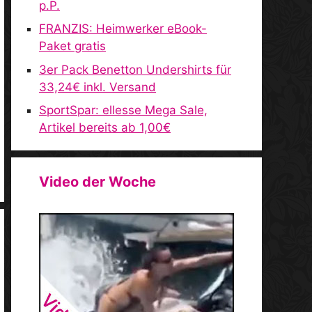
p.P.
FRANZIS: Heimwerker eBook-
Paket gratis
3er Pack Benetton Undershirts für
33,24€ inkl. Versand
SportSpar: ellesse Mega Sale,
Artikel bereits ab 1,00€
Video der Woche