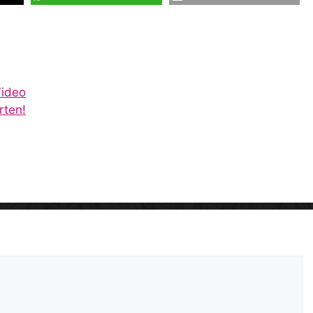
Video
rten!