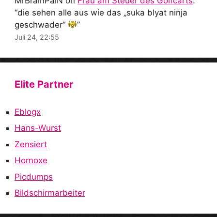
MrBrainPaiN
on
Frau am Steuer des Golfcarts
:
“
die sehen alle aus wie das „suka blyat ninja
geschwader“
”
Juli 24, 22:55
Elite Partner
Eblogx
Hans-Wurst
Zensiert
Hornoxe
Picdumps
Bildschirmarbeiter