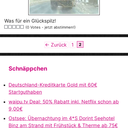
Was für ein Glückspilz!
(0 Votes - jetzt abstimmen!)
Seite
Seite
←
Zurück
1
2
Schnäppchen
Deutschland-Kreditkarte Gold mit 60€
Startguthaben
waipu.tv Deal: 50% Rabatt inkl. Netflix schon ab
9,00€
Ostsee: Übernachtung im 4*S Dorint Seehotel
Binz am Strand mit Frühstück & Therme ab 75€