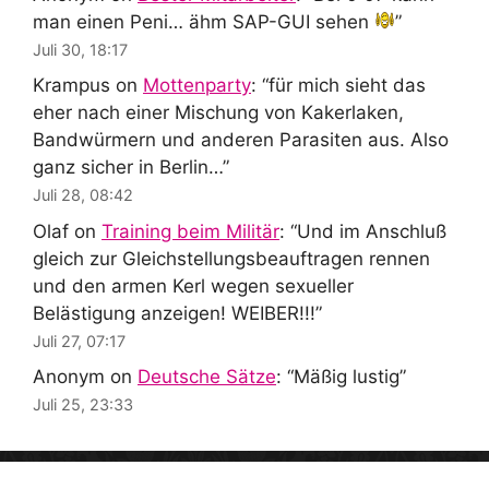
man einen Peni… ähm SAP-GUI sehen
”
Juli 30, 18:17
Krampus
on
Mottenparty
: “
für mich sieht das
eher nach einer Mischung von Kakerlaken,
Bandwürmern und anderen Parasiten aus. Also
ganz sicher in Berlin…
”
Juli 28, 08:42
Olaf
on
Training beim Militär
: “
Und im Anschluß
gleich zur Gleichstellungsbeauftragen rennen
und den armen Kerl wegen sexueller
Belästigung anzeigen! WEIBER!!!
”
Juli 27, 07:17
Anonym
on
Deutsche Sätze
: “
Mäßig lustig
”
Juli 25, 23:33