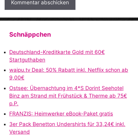
A
l
t
Schnäppchen
e
r
Deutschland-Kreditkarte Gold mit 60€
n
Startguthaben
a
waipu.tv Deal: 50% Rabatt inkl. Netflix schon ab
t
9,00€
i
v
Ostsee: Übernachtung im 4*S Dorint Seehotel
e
Binz am Strand mit Frühstück & Therme ab 75€
:
p.P.
FRANZIS: Heimwerker eBook-Paket gratis
3er Pack Benetton Undershirts für 33,24€ inkl.
Versand