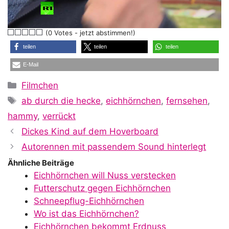
l
(0 Votes - jetzt abstimmen!)
a
teilen
teilen
teilen
E-Mail
y
Kategorien
Filmchen
Schlagwörter
ab durch die hecke
,
eichhörnchen
,
fernsehen
,
V
hammy
,
verrückt
Dickes Kind auf dem Hoverboard
i
Autorennen mit passendem Sound hinterlegt
Ähnliche Beiträge
Eichhörnchen will Nuss verstecken
d
Futterschutz gegen Eichhörnchen
Schneepflug-Eichhörnchen
Wo ist das Eichhörnchen?
Eichhörnchen bekommt Erdnuss