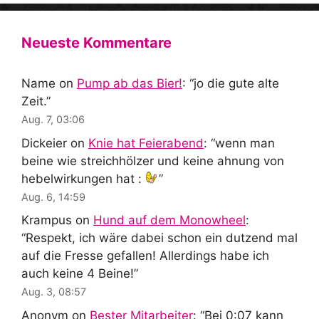
Neueste Kommentare
Name
on
Pump ab das Bier!
: “
jo die gute alte
Zeit.
”
Aug. 7, 03:06
Dickeier
on
Knie hat Feierabend
: “
wenn man
beine wie streichhölzer und keine ahnung von
hebelwirkungen hat :
”
Aug. 6, 14:59
Krampus
on
Hund auf dem Monowheel
:
“
Respekt, ich wäre dabei schon ein dutzend mal
auf die Fresse gefallen! Allerdings habe ich
auch keine 4 Beine!
”
Aug. 3, 08:57
Anonym
on
Bester Mitarbeiter
: “
Bei 0:07 kann