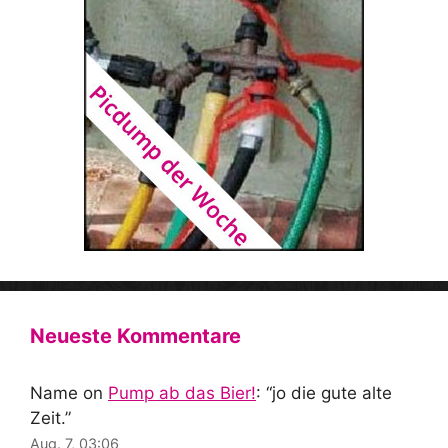
Neueste Kommentare
Name
on
Pump ab das Bier!
: “
jo die gute alte
Zeit.
”
Aug. 7, 03:06