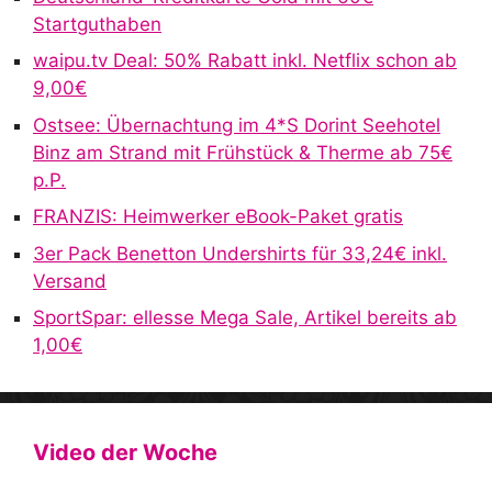
n
Startguthaben
a
waipu.tv Deal: 50% Rabatt inkl. Netflix schon ab
t
9,00€
i
v
Ostsee: Übernachtung im 4*S Dorint Seehotel
e
Binz am Strand mit Frühstück & Therme ab 75€
:
p.P.
FRANZIS: Heimwerker eBook-Paket gratis
3er Pack Benetton Undershirts für 33,24€ inkl.
Versand
SportSpar: ellesse Mega Sale, Artikel bereits ab
1,00€
Video der Woche