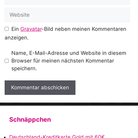
Mail
Website
Ein
Gravatar
-Bild neben meinen Kommentaren
anzeigen.
Name, E-Mail-Adresse und Website in diesem
Browser für meinen nächsten Kommentar
speichern.
A
l
t
Schnäppchen
e
r
Deutschland-Kreditkarte Gold mit 60€