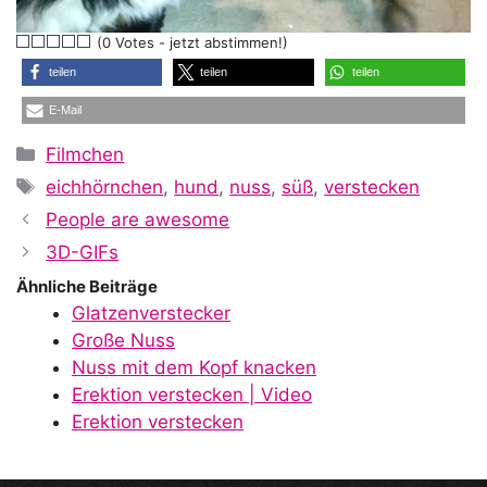
l
(0 Votes - jetzt abstimmen!)
a
teilen
teilen
teilen
E-Mail
y
Kategorien
Filmchen
Schlagwörter
eichhörnchen
,
hund
,
nuss
,
süß
,
verstecken
V
People are awesome
3D-GIFs
i
Ähnliche Beiträge
Glatzenverstecker
Große Nuss
d
Nuss mit dem Kopf knacken
Erektion verstecken | Video
Erektion verstecken
e