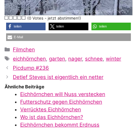
l
(0 Votes - jetzt abstimmen!)
a
teilen
teilen
teilen
E-Mail
y
Kategorien
Filmchen
Schlagwörter
eichhörnchen
,
garten
,
nager
,
schnee
,
winter
V
Picdump #236
Detlef Steves ist eigentlich ein netter
i
Ähnliche Beiträge
Eichhörnchen will Nuss verstecken
Futterschutz gegen Eichhörnchen
d
Verrücktes Eichhörnchen
Wo ist das Eichhörnchen?
Eichhörnchen bekommt Erdnuss