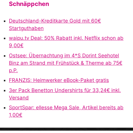
t
Schnäppchen
e
r
Deutschland-Kreditkarte Gold mit 60€
n
Startguthaben
a
waipu.tv Deal: 50% Rabatt inkl. Netflix schon ab
t
9,00€
i
v
Ostsee: Übernachtung im 4*S Dorint Seehotel
e
Binz am Strand mit Frühstück & Therme ab 75€
:
p.P.
FRANZIS: Heimwerker eBook-Paket gratis
3er Pack Benetton Undershirts für 33,24€ inkl.
Versand
SportSpar: ellesse Mega Sale, Artikel bereits ab
1,00€