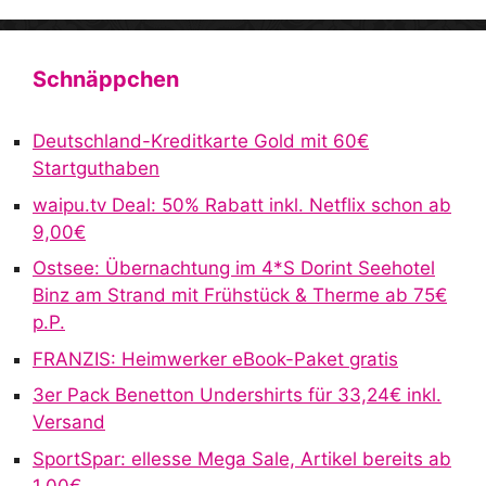
A
l
t
Schnäppchen
e
r
Deutschland-Kreditkarte Gold mit 60€
n
Startguthaben
a
waipu.tv Deal: 50% Rabatt inkl. Netflix schon ab
t
9,00€
i
v
Ostsee: Übernachtung im 4*S Dorint Seehotel
e
Binz am Strand mit Frühstück & Therme ab 75€
:
p.P.
FRANZIS: Heimwerker eBook-Paket gratis
3er Pack Benetton Undershirts für 33,24€ inkl.
Versand
SportSpar: ellesse Mega Sale, Artikel bereits ab
1,00€