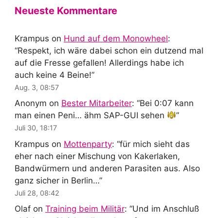
Neueste Kommentare
Krampus
on
Hund auf dem Monowheel
:
“
Respekt, ich wäre dabei schon ein dutzend mal
auf die Fresse gefallen! Allerdings habe ich
auch keine 4 Beine!
”
Aug. 3, 08:57
Anonym
on
Bester Mitarbeiter
: “
Bei 0:07 kann
man einen Peni… ähm SAP-GUI sehen
”
Juli 30, 18:17
Krampus
on
Mottenparty
: “
für mich sieht das
eher nach einer Mischung von Kakerlaken,
Bandwürmern und anderen Parasiten aus. Also
ganz sicher in Berlin…
”
Juli 28, 08:42
Olaf
on
Training beim Militär
: “
Und im Anschluß