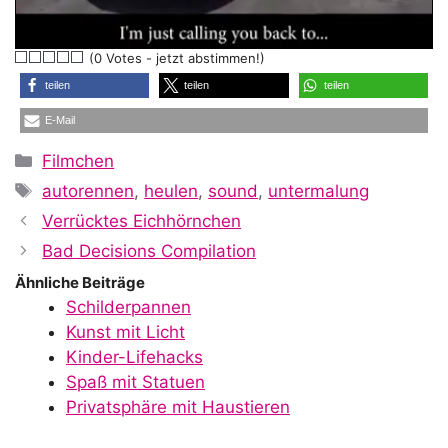
l
(0 Votes - jetzt abstimmen!)
a
teilen
teilen
teilen
E-Mail
y
Kategorien
Filmchen
Schlagwörter
autorennen
,
heulen
,
sound
,
untermalung
V
Verrücktes Eichhörnchen
Bad Decisions Compilation
i
Ähnliche Beiträge
Schilderpannen
Kunst mit Licht
d
Kinder-Lifehacks
Spaß mit Statuen
Privatsphäre mit Haustieren