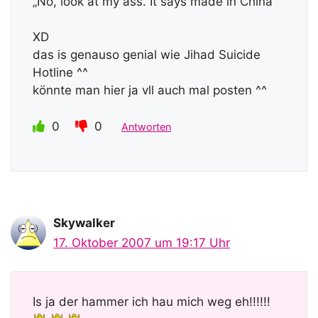
„No, look at my ass. It says made in China“
XD
das is genauso genial wie Jihad Suicide
Hotline ^^
könnte man hier ja vll auch mal posten ^^
0
0
Antworten
Skywalker
17. Oktober 2007 um 19:17 Uhr
Is ja der hammer ich hau mich weg eh!!!!!!