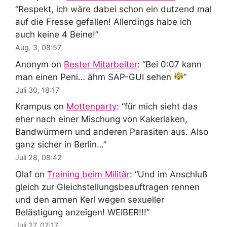
“
Respekt, ich wäre dabei schon ein dutzend mal
auf die Fresse gefallen! Allerdings habe ich
auch keine 4 Beine!
”
Aug. 3, 08:57
Anonym
on
Bester Mitarbeiter
: “
Bei 0:07 kann
man einen Peni… ähm SAP-GUI sehen
”
Juli 30, 18:17
Krampus
on
Mottenparty
: “
für mich sieht das
eher nach einer Mischung von Kakerlaken,
Bandwürmern und anderen Parasiten aus. Also
ganz sicher in Berlin…
”
Juli 28, 08:42
Olaf
on
Training beim Militär
: “
Und im Anschluß
gleich zur Gleichstellungsbeauftragen rennen
und den armen Kerl wegen sexueller
Belästigung anzeigen! WEIBER!!!
”
Juli 27, 07:17