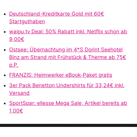
e
r
Deutschland-Kreditkarte Gold mit 60€
n
Startguthaben
a
waipu.tv Deal: 50% Rabatt inkl. Netflix schon ab
t
9,00€
i
v
Ostsee: Übernachtung im 4*S Dorint Seehotel
e
Binz am Strand mit Frühstück & Therme ab 75€
:
p.P.
FRANZIS: Heimwerker eBook-Paket gratis
3er Pack Benetton Undershirts für 33,24€ inkl.
Versand
SportSpar: ellesse Mega Sale, Artikel bereits ab
1,00€