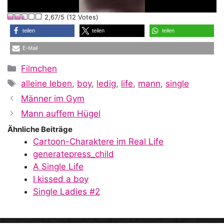
l
2,67/5 (12 Votes)
a
teilen
teilen
teilen
E-Mail
y
Kategorien
Filmchen
Schlagwörter
alleine leben
,
boy
,
ledig
,
life
,
mann
,
single
V
Männer im Gym
Mann auffem Hügel
i
Ähnliche Beiträge
Cartoon-Charaktere im Real Life
generatepress_child
d
A Single Life
I kissed a boy
Single Ladies #2
e