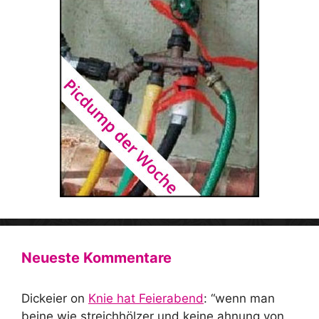
Neueste Kommentare
Dickeier
on
Knie hat Feierabend
: “
wenn man
beine wie streichhölzer und keine ahnung von