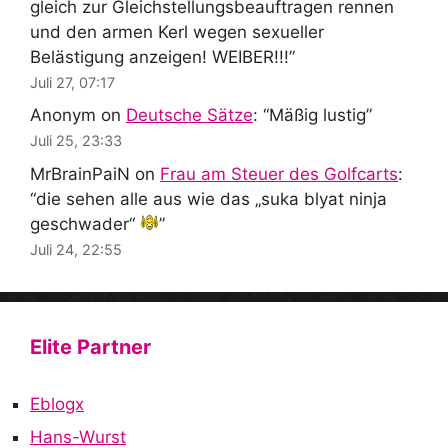
gleich zur Gleichstellungsbeauftragen rennen
und den armen Kerl wegen sexueller
Belästigung anzeigen! WEIBER!!!
”
Juli 27, 07:17
Anonym
on
Deutsche Sätze
: “
Mäßig lustig
”
Juli 25, 23:33
MrBrainPaiN
on
Frau am Steuer des Golfcarts
:
“
die sehen alle aus wie das „suka blyat ninja
geschwader“
”
Juli 24, 22:55
Elite Partner
Eblogx
Hans-Wurst