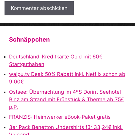
A
l
t
Schnäppchen
e
r
Deutschland-Kreditkarte Gold mit 60€
n
Startguthaben
a
waipu.tv Deal: 50% Rabatt inkl. Netflix schon ab
t
9,00€
i
v
Ostsee: Übernachtung im 4*S Dorint Seehotel
e
Binz am Strand mit Frühstück & Therme ab 75€
:
p.P.
FRANZIS: Heimwerker eBook-Paket gratis
3er Pack Benetton Undershirts für 33,24€ inkl.
Versand