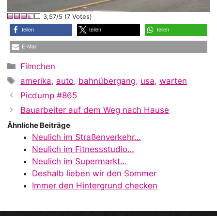
l
3,57/5 (7 Votes)
a
teilen
teilen
teilen
E-Mail
y
Kategorien
Filmchen
Schlagwörter
amerika
,
auto
,
bahnübergang
,
usa
,
warten
V
Picdump #865
Bauarbeiter auf dem Weg nach Hause
i
Ähnliche Beiträge
Neulich im Straßenverkehr…
Neulich im Fitnessstudio…
d
Neulich im Supermarkt…
Deshalb lieben wir den Sommer
Immer den Hintergrund checken
e