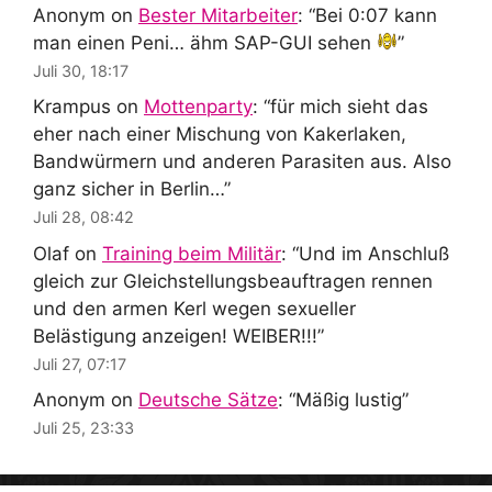
Anonym
on
Bester Mitarbeiter
: “
Bei 0:07 kann
man einen Peni… ähm SAP-GUI sehen
”
Juli 30, 18:17
Krampus
on
Mottenparty
: “
für mich sieht das
eher nach einer Mischung von Kakerlaken,
Bandwürmern und anderen Parasiten aus. Also
ganz sicher in Berlin…
”
Juli 28, 08:42
Olaf
on
Training beim Militär
: “
Und im Anschluß
gleich zur Gleichstellungsbeauftragen rennen
und den armen Kerl wegen sexueller
Belästigung anzeigen! WEIBER!!!
”
Juli 27, 07:17
Anonym
on
Deutsche Sätze
: “
Mäßig lustig
”
Juli 25, 23:33