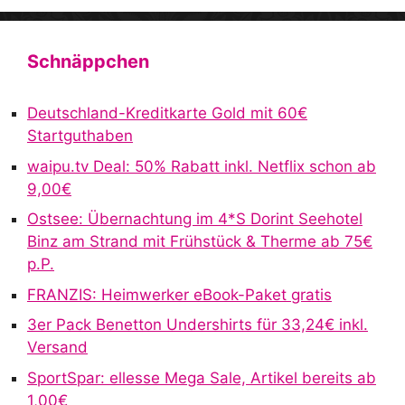
A
l
t
Schnäppchen
e
r
Deutschland-Kreditkarte Gold mit 60€
n
Startguthaben
a
waipu.tv Deal: 50% Rabatt inkl. Netflix schon ab
t
9,00€
i
v
Ostsee: Übernachtung im 4*S Dorint Seehotel
e
Binz am Strand mit Frühstück & Therme ab 75€
:
p.P.
FRANZIS: Heimwerker eBook-Paket gratis
3er Pack Benetton Undershirts für 33,24€ inkl.
Versand
SportSpar: ellesse Mega Sale, Artikel bereits ab
1,00€