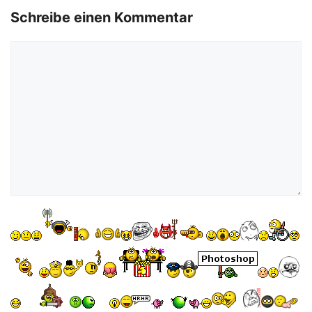
o
Schreibe einen Kommentar
Kommentar