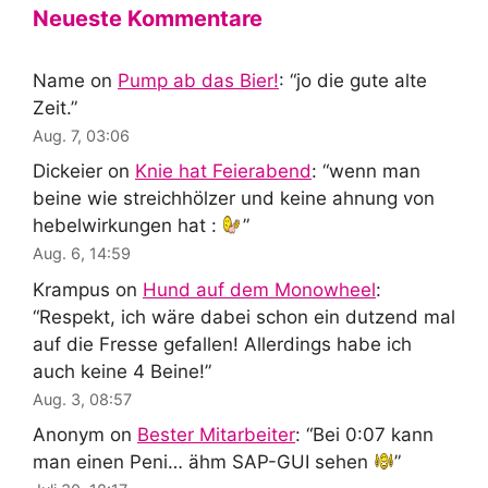
Neueste Kommentare
Name
on
Pump ab das Bier!
: “
jo die gute alte
Zeit.
”
Aug. 7, 03:06
Dickeier
on
Knie hat Feierabend
: “
wenn man
beine wie streichhölzer und keine ahnung von
hebelwirkungen hat :
”
Aug. 6, 14:59
Krampus
on
Hund auf dem Monowheel
:
“
Respekt, ich wäre dabei schon ein dutzend mal
auf die Fresse gefallen! Allerdings habe ich
auch keine 4 Beine!
”
Aug. 3, 08:57
Anonym
on
Bester Mitarbeiter
: “
Bei 0:07 kann
man einen Peni… ähm SAP-GUI sehen
”