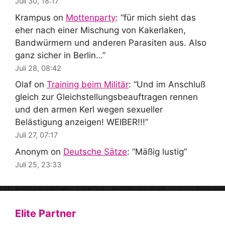
Juli 30, 18:17
Krampus
on
Mottenparty
: “
für mich sieht das
eher nach einer Mischung von Kakerlaken,
Bandwürmern und anderen Parasiten aus. Also
ganz sicher in Berlin…
”
Juli 28, 08:42
Olaf
on
Training beim Militär
: “
Und im Anschluß
gleich zur Gleichstellungsbeauftragen rennen
und den armen Kerl wegen sexueller
Belästigung anzeigen! WEIBER!!!
”
Juli 27, 07:17
Anonym
on
Deutsche Sätze
: “
Mäßig lustig
”
Juli 25, 23:33
Elite Partner