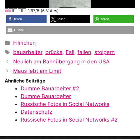
l
1,67/5 (6 Votes)
a
teilen
teilen
teilen
E-Mail
y
Kategorien
Filmchen
Schlagwörter
bauarbeiter
,
brücke
,
Fail
,
fallen
,
stolpern
V
Neulich am Bahnübergang in den USA
Maus lebt am Limit
i
Ähnliche Beiträge
Dumme Bauarbeiter #2
Dumme Bauarbeiter
d
Russische Fotos in Social Networks
Datenschutz
Russische Fotos in Social Networks #2
e