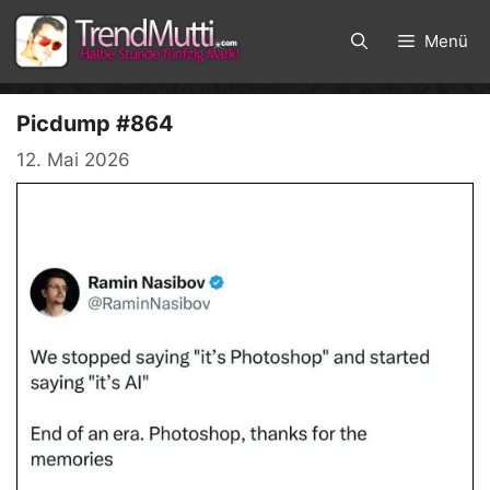
Zum
Inhalt
Menü
springen
Picdump #864
12. Mai 2026