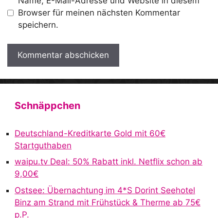
Name, E-Mail-Adresse und Website in diesem
Browser für meinen nächsten Kommentar
speichern.
A
l
t
Schnäppchen
e
r
Deutschland-Kreditkarte Gold mit 60€
n
Startguthaben
a
waipu.tv Deal: 50% Rabatt inkl. Netflix schon ab
t
9,00€
i
v
Ostsee: Übernachtung im 4*S Dorint Seehotel
e
Binz am Strand mit Frühstück & Therme ab 75€
:
p.P.