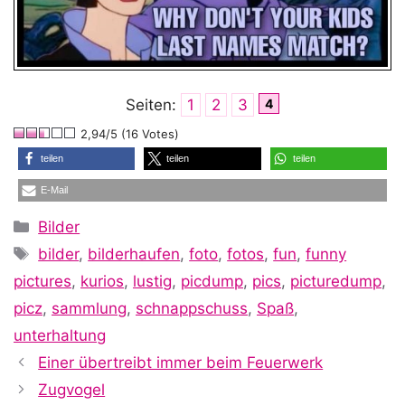
Seiten:
1
2
3
4
2,94/5 (16 Votes)
teilen
teilen
teilen
E-Mail
Kategorien
Bilder
Schlagwörter
bilder
,
bilderhaufen
,
foto
,
fotos
,
fun
,
funny
pictures
,
kurios
,
lustig
,
picdump
,
pics
,
picturedump
,
picz
,
sammlung
,
schnappschuss
,
Spaß
,
unterhaltung
Einer übertreibt immer beim Feuerwerk
Zugvogel