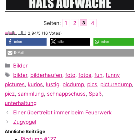
Seiten:
1
2
3
4
2,94/5 (16 Votes)
teilen
teilen
teilen
E-Mail
Kategorien
Bilder
Schlagwörter
bilder
,
bilderhaufen
,
foto
,
fotos
,
fun
,
funny
pictures
,
kurios
,
lustig
,
picdump
,
pics
,
picturedump
,
picz
,
sammlung
,
schnappschuss
,
Spaß
,
unterhaltung
Einer übertreibt immer beim Feuerwerk
Zugvogel
Ähnliche Beiträge
Picdump #127