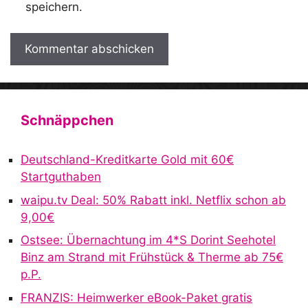
speichern.
A
l
t
Schnäppchen
e
r
Deutschland-Kreditkarte Gold mit 60€
n
Startguthaben
a
waipu.tv Deal: 50% Rabatt inkl. Netflix schon ab
t
9,00€
i
v
Ostsee: Übernachtung im 4*S Dorint Seehotel
e
Binz am Strand mit Frühstück & Therme ab 75€
:
p.P.
FRANZIS: Heimwerker eBook-Paket gratis