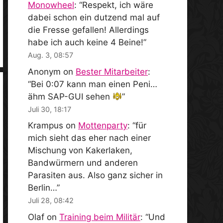
Monowheel
: “
Respekt, ich wäre
dabei schon ein dutzend mal auf
die Fresse gefallen! Allerdings
habe ich auch keine 4 Beine!
”
Aug. 3, 08:57
Anonym
on
Bester Mitarbeiter
:
“
Bei 0:07 kann man einen Peni…
ähm SAP-GUI sehen
”
Juli 30, 18:17
Krampus
on
Mottenparty
: “
für
mich sieht das eher nach einer
Mischung von Kakerlaken,
Bandwürmern und anderen
Parasiten aus. Also ganz sicher in
Berlin…
”
Juli 28, 08:42
Olaf
on
Training beim Militär
: “
Und