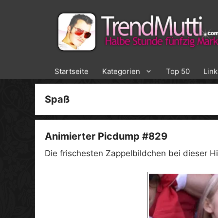
Zum
Inhalt
springen
Startseite
Kategorien
Top 50
Lin
Spaß
Animierter Picdump #829
Die frischesten Zappelbildchen bei dieser Hi