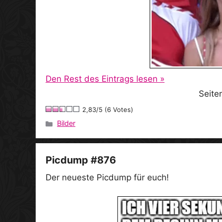
Den Rest des Eintrags lesen »
Seite
2,83/5 (6 Votes)
Bilder
Kategorien
Picdump #876
Der neueste Picdump für euch!