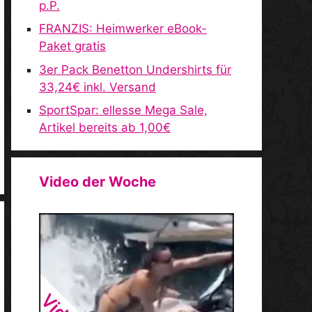
p.P.
FRANZIS: Heimwerker eBook-
Paket gratis
3er Pack Benetton Undershirts für
33,24€ inkl. Versand
SportSpar: ellesse Mega Sale,
Artikel bereits ab 1,00€
Video der Woche