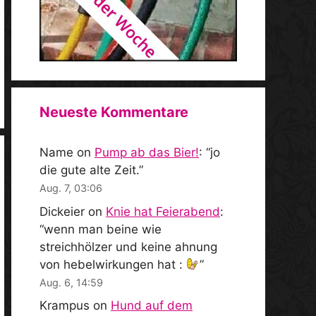
Neueste Kommentare
Name
on
Pump ab das Bier!
: “
jo
die gute alte Zeit.
”
Aug. 7, 03:06
Dickeier
on
Knie hat Feierabend
:
“
wenn man beine wie
streichhölzer und keine ahnung
von hebelwirkungen hat :
”
Aug. 6, 14:59
Krampus
on
Hund auf dem