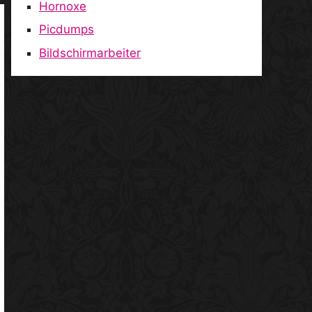
Hornoxe
Picdumps
Bildschirmarbeiter