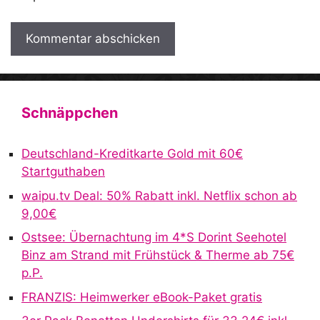
A
l
t
Schnäppchen
e
r
Deutschland-Kreditkarte Gold mit 60€
n
Startguthaben
a
waipu.tv Deal: 50% Rabatt inkl. Netflix schon ab
t
9,00€
i
v
Ostsee: Übernachtung im 4*S Dorint Seehotel
e
Binz am Strand mit Frühstück & Therme ab 75€
:
p.P.
FRANZIS: Heimwerker eBook-Paket gratis