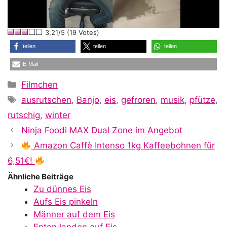
l
3,21/5 (19 Votes)
a
teilen
teilen
teilen
E-Mail
y
Kategorien
Filmchen
Schlagwörter
ausrutschen
,
Banjo
,
eis
,
gefroren
,
musik
,
pfütze
,
V
rutschig
,
winter
Ninja Foodi MAX Dual Zone im Angebot
i
Amazon Caffè Intenso 1kg Kaffeebohnen für
6,51€!
Ähnliche Beiträge
d
Zu dünnes Eis
Aufs Eis pinkeln
Männer auf dem Eis
Enten landen auf Eis