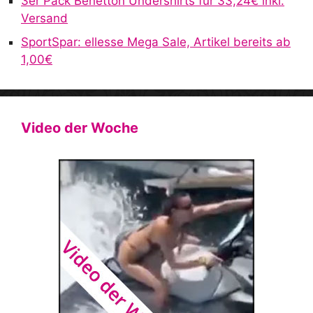
3er Pack Benetton Undershirts für 33,24€ inkl.
Versand
SportSpar: ellesse Mega Sale, Artikel bereits ab
1,00€
Video der Woche