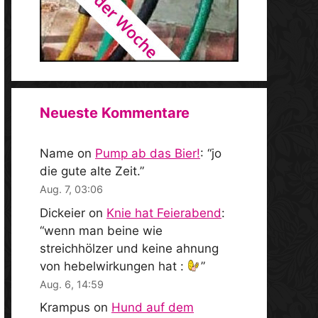
Neueste Kommentare
Name
on
Pump ab das Bier!
: “
jo
die gute alte Zeit.
”
Aug. 7, 03:06
Dickeier
on
Knie hat Feierabend
:
“
wenn man beine wie
streichhölzer und keine ahnung
von hebelwirkungen hat :
”
Aug. 6, 14:59
Krampus
on
Hund auf dem