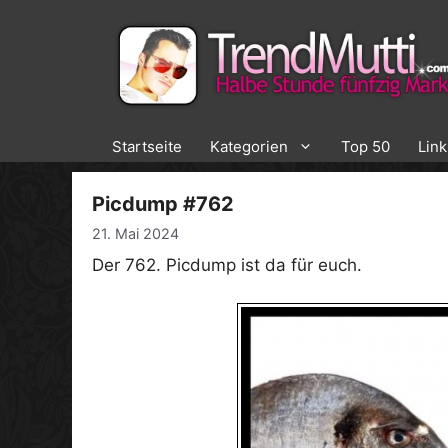
Zum
Inhalt
springen
Startseite
Kategorien
Top 50
Lin
Picdump #762
21. Mai 2024
Der 762. Picdump ist da für euch.