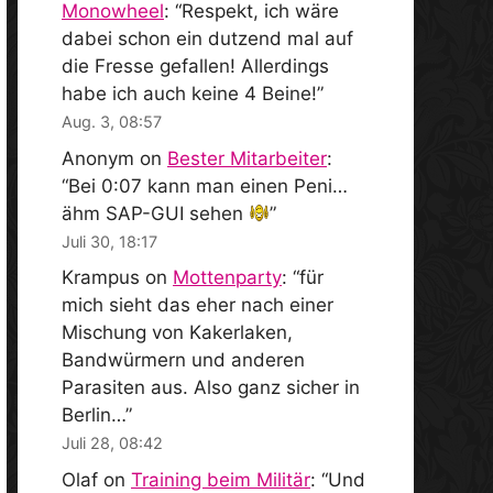
Monowheel
: “
Respekt, ich wäre
dabei schon ein dutzend mal auf
die Fresse gefallen! Allerdings
habe ich auch keine 4 Beine!
”
Aug. 3, 08:57
Anonym
on
Bester Mitarbeiter
:
“
Bei 0:07 kann man einen Peni…
ähm SAP-GUI sehen
”
Juli 30, 18:17
Krampus
on
Mottenparty
: “
für
mich sieht das eher nach einer
Mischung von Kakerlaken,
Bandwürmern und anderen
Parasiten aus. Also ganz sicher in
Berlin…
”
Juli 28, 08:42
Olaf
on
Training beim Militär
: “
Und