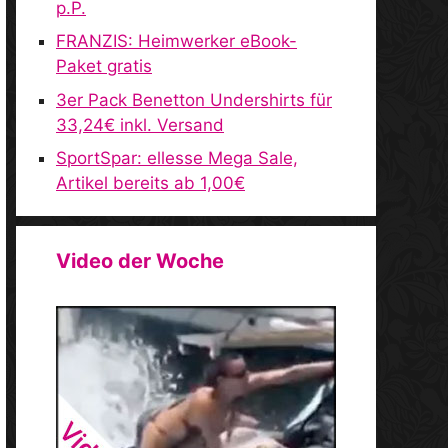
p.P.
FRANZIS: Heimwerker eBook-
Paket gratis
3er Pack Benetton Undershirts für
33,24€ inkl. Versand
SportSpar: ellesse Mega Sale,
Artikel bereits ab 1,00€
Video der Woche