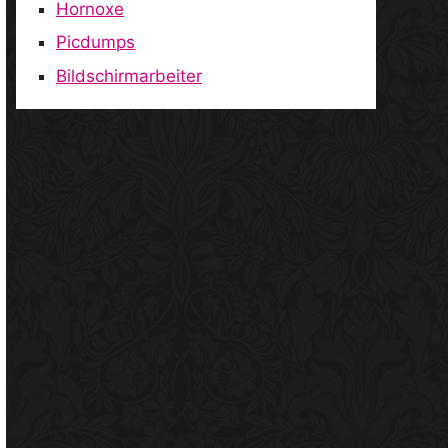
Hornoxe
Picdumps
Bildschirmarbeiter