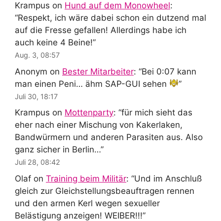
Krampus
on
Hund auf dem Monowheel
:
“
Respekt, ich wäre dabei schon ein dutzend mal
auf die Fresse gefallen! Allerdings habe ich
auch keine 4 Beine!
”
Aug. 3, 08:57
Anonym
on
Bester Mitarbeiter
: “
Bei 0:07 kann
man einen Peni… ähm SAP-GUI sehen
”
Juli 30, 18:17
Krampus
on
Mottenparty
: “
für mich sieht das
eher nach einer Mischung von Kakerlaken,
Bandwürmern und anderen Parasiten aus. Also
ganz sicher in Berlin…
”
Juli 28, 08:42
Olaf
on
Training beim Militär
: “
Und im Anschluß
gleich zur Gleichstellungsbeauftragen rennen
und den armen Kerl wegen sexueller
Belästigung anzeigen! WEIBER!!!
”