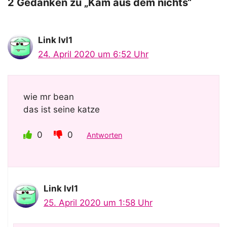
o
2 Gedanken zu „Kam aus dem nichts“
Link lvl1
24. April 2020 um 6:52 Uhr
wie mr bean
das ist seine katze
0
0
Antworten
Link lvl1
25. April 2020 um 1:58 Uhr