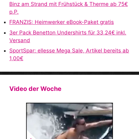
e
Binz am Strand mit Frühstück & Therme ab 75€
:
p.P.
FRANZIS: Heimwerker eBook-Paket gratis
3er Pack Benetton Undershirts für 33,24€ inkl.
Versand
SportSpar: ellesse Mega Sale, Artikel bereits ab
1,00€
Video der Woche