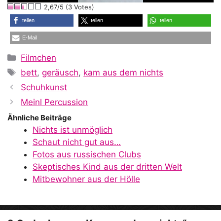
2,67/5 (3 Votes)
a
teilen
teilen
teilen
E-Mail
y
Kategorien
Filmchen
Schlagwörter
bett
,
geräusch
,
kam aus dem nichts
V
Schuhkunst
Meinl Percussion
i
Ähnliche Beiträge
Nichts ist unmöglich
Schaut nicht gut aus…
d
Fotos aus russischen Clubs
Skeptisches Kind aus der dritten Welt
Mitbewohner aus der Hölle
e