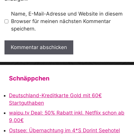
Name, E-Mail-Adresse und Website in diesem
Browser für meinen nächsten Kommentar
speichern.
A
l
t
Schnäppchen
e
r
Deutschland-Kreditkarte Gold mit 60€
n
Startguthaben
a
waipu.tv Deal: 50% Rabatt inkl. Netflix schon ab
t
9,00€
i
v
Ostsee: Übernachtung im 4*S Dorint Seehotel