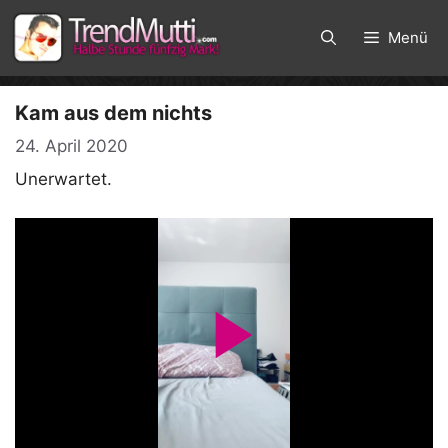
Zum
Inhalt
Menü
springen
Kam aus dem nichts
24. April 2020
Unerwartet.
P
l