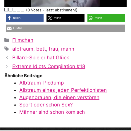
l
(0 Votes - jetzt abstimmen!)
a
teilen
teilen
teilen
E-Mail
y
Kategorien
Filmchen
Schlagwörter
albtraum
,
bett
,
frau
,
mann
V
Billard-Spieler hat Glück
Extreme Idiots Compilation #18
i
Ähnliche Beiträge
Albtraum-Picdump
Albtraum eines jeden Perfektionisten
d
Augenbrauen, die einen verstören
Sport oder schon Sex?
Männer sind schon komisch
e