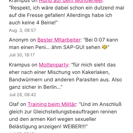
Krampus
on
Hund auf dem Monowheel
:
“
Respekt, ich wäre dabei schon ein dutzend mal
auf die Fresse gefallen! Allerdings habe ich
auch keine 4 Beine!
”
Aug. 3, 08:57
Anonym
on
Bester Mitarbeiter
: “
Bei 0:07 kann
man einen Peni… ähm SAP-GUI sehen
”
Juli 30, 18:17
Krampus
on
Mottenparty
: “
für mich sieht das
eher nach einer Mischung von Kakerlaken,
Bandwürmern und anderen Parasiten aus. Also
ganz sicher in Berlin…
”
Juli 28, 08:42
Olaf
on
Training beim Militär
: “
Und im Anschluß
gleich zur Gleichstellungsbeauftragen rennen
und den armen Kerl wegen sexueller
Belästigung anzeigen! WEIBER!!!
”