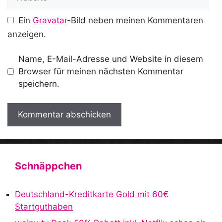
Ein
Gravatar
-Bild neben meinen Kommentaren
anzeigen.
Name, E-Mail-Adresse und Website in diesem
Browser für meinen nächsten Kommentar
speichern.
A
l
t
Schnäppchen
e
r
Deutschland-Kreditkarte Gold mit 60€
n
Startguthaben
a