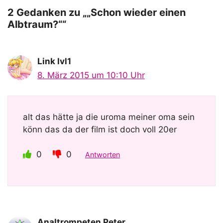
o
2 Gedanken zu „„Schon wieder einen
Albtraum?““
Link lvl1
8. März 2015 um 10:10 Uhr
alt das hätte ja die uroma meiner oma sein
könn das da der film ist doch voll 20er
0
0
Antworten
Analtrompeten Peter