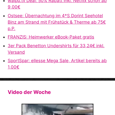
waipu.tv Deal: 50% Rabatt inkl. Netflix schon ab
t
9,00€
i
v
Ostsee: Übernachtung im 4*S Dorint Seehotel
e
Binz am Strand mit Frühstück & Therme ab 75€
:
p.P.
FRANZIS: Heimwerker eBook-Paket gratis
3er Pack Benetton Undershirts für 33,24€ inkl.
Versand
SportSpar: ellesse Mega Sale, Artikel bereits ab
1,00€
Video der Woche