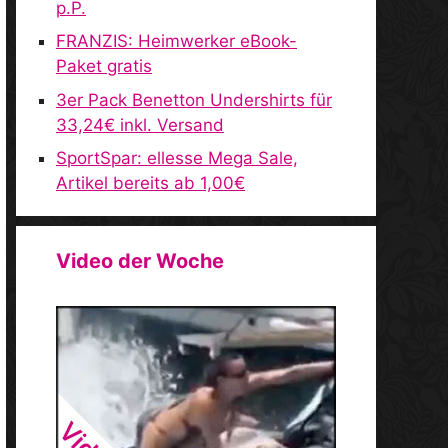
p.P.
FRANZIS: Heimwerker eBook-
Paket gratis
3er Pack Benetton Undershirts für
33,24€ inkl. Versand
SportSpar: ellesse Mega Sale,
Artikel bereits ab 1,00€
Video der Woche