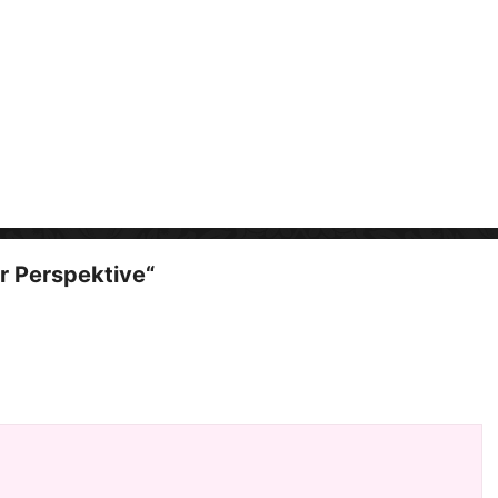
i
d
e
o
r Perspektive“