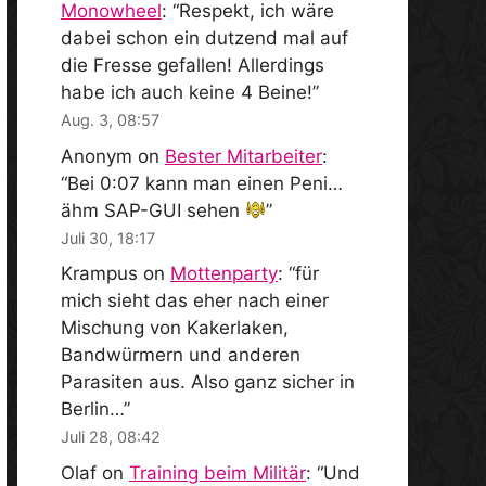
Monowheel
: “
Respekt, ich wäre
dabei schon ein dutzend mal auf
die Fresse gefallen! Allerdings
habe ich auch keine 4 Beine!
”
Aug. 3, 08:57
Anonym
on
Bester Mitarbeiter
:
“
Bei 0:07 kann man einen Peni…
ähm SAP-GUI sehen
”
Juli 30, 18:17
Krampus
on
Mottenparty
: “
für
mich sieht das eher nach einer
Mischung von Kakerlaken,
Bandwürmern und anderen
Parasiten aus. Also ganz sicher in
Berlin…
”
Juli 28, 08:42
Olaf
on
Training beim Militär
: “
Und