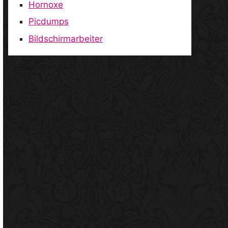
Hornoxe
Picdumps
Bildschirmarbeiter