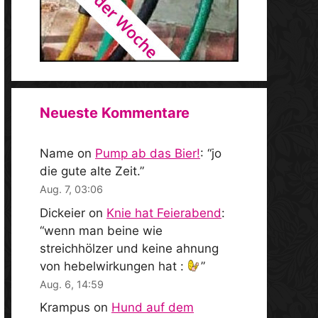
Neueste Kommentare
Name
on
Pump ab das Bier!
: “
jo
die gute alte Zeit.
”
Aug. 7, 03:06
Dickeier
on
Knie hat Feierabend
:
“
wenn man beine wie
streichhölzer und keine ahnung
von hebelwirkungen hat :
”
Aug. 6, 14:59
Krampus
on
Hund auf dem