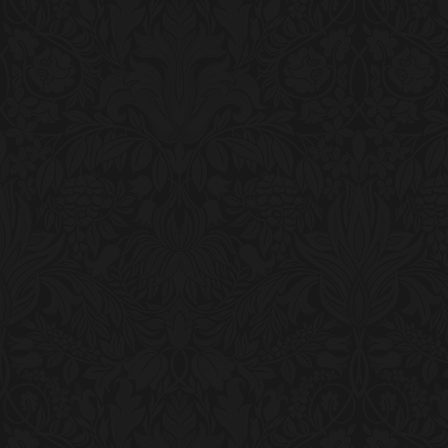
i
v
e
: