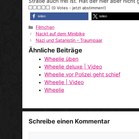
Straße auch frei ist. Hat der hier aber nich
(0 Votes - jetzt abstimmen!)
teilen
teilen
Kategorien
Filmchen
Nackt auf dem Minibike
Nazi und Satanistin – Traumpaar
Ähnliche Beiträge
Wheelie üben
Wheelie deluxe | Video
Wheelie vor Polizei geht schief
Wheelie | Video
Wheelie
Schreibe einen Kommentar
Kommentar