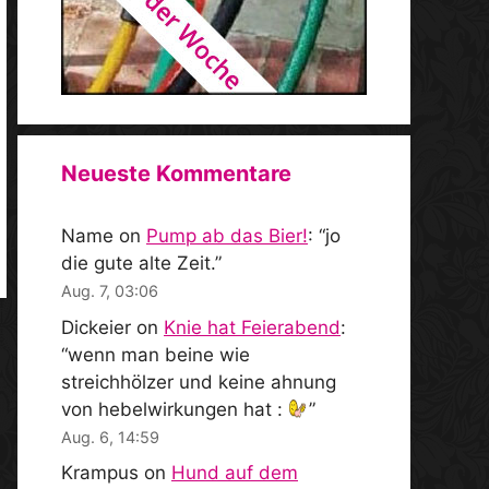
Neueste Kommentare
Name
on
Pump ab das Bier!
: “
jo
die gute alte Zeit.
”
Aug. 7, 03:06
Dickeier
on
Knie hat Feierabend
:
“
wenn man beine wie
streichhölzer und keine ahnung
von hebelwirkungen hat :
”
Aug. 6, 14:59
Krampus
on
Hund auf dem