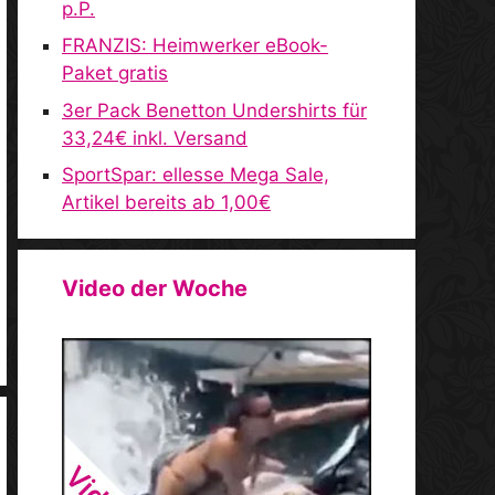
p.P.
FRANZIS: Heimwerker eBook-
Paket gratis
3er Pack Benetton Undershirts für
33,24€ inkl. Versand
SportSpar: ellesse Mega Sale,
Artikel bereits ab 1,00€
Video der Woche