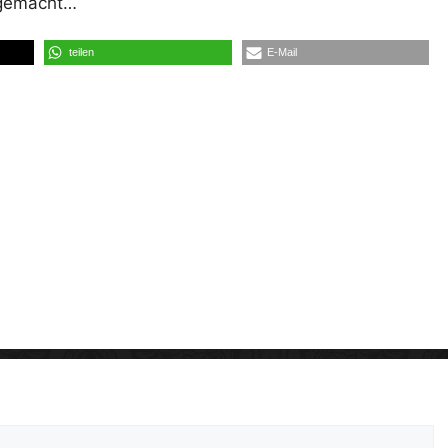
t gemacht…
teilen
E-Mail