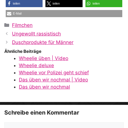
teilen
teilen
teilen
E-Mail
Kategorien
Filmchen
Ungewollt rassistisch
Duschprodukte für Männer
Ähnliche Beiträge
Wheelie üben | Video
Wheelie deluxe
Wheelie vor Polizei geht schief
Das üben wir nochmal | Video
Das üben wir nochmal
Schreibe einen Kommentar
Kommentar