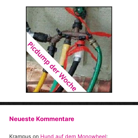
Neueste Kommentare
Krampus
on
Hund auf dem Monowheel
: