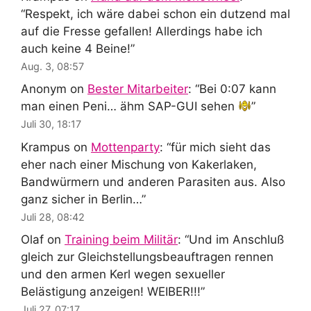
“
Respekt, ich wäre dabei schon ein dutzend mal
auf die Fresse gefallen! Allerdings habe ich
auch keine 4 Beine!
”
Aug. 3, 08:57
Anonym
on
Bester Mitarbeiter
: “
Bei 0:07 kann
man einen Peni… ähm SAP-GUI sehen
”
Juli 30, 18:17
Krampus
on
Mottenparty
: “
für mich sieht das
eher nach einer Mischung von Kakerlaken,
Bandwürmern und anderen Parasiten aus. Also
ganz sicher in Berlin…
”
Juli 28, 08:42
Olaf
on
Training beim Militär
: “
Und im Anschluß
gleich zur Gleichstellungsbeauftragen rennen
und den armen Kerl wegen sexueller
Belästigung anzeigen! WEIBER!!!
”
Juli 27, 07:17