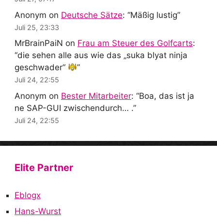
Anonym
on
Deutsche Sätze
: “
Mäßig lustig
”
Juli 25, 23:33
MrBrainPaiN
on
Frau am Steuer des Golfcarts
:
“
die sehen alle aus wie das „suka blyat ninja
geschwader“
”
Juli 24, 22:55
Anonym
on
Bester Mitarbeiter
: “
Boa, das ist ja
ne SAP-GUI zwischendurch… .
”
Juli 24, 22:55
Elite Partner
Eblogx
Hans-Wurst