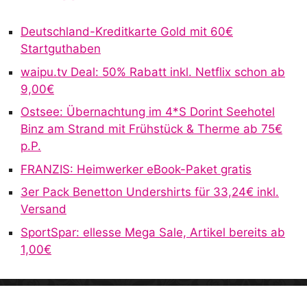
e
r
Deutschland-Kreditkarte Gold mit 60€
n
Startguthaben
a
waipu.tv Deal: 50% Rabatt inkl. Netflix schon ab
t
9,00€
i
v
Ostsee: Übernachtung im 4*S Dorint Seehotel
e
Binz am Strand mit Frühstück & Therme ab 75€
:
p.P.
FRANZIS: Heimwerker eBook-Paket gratis
3er Pack Benetton Undershirts für 33,24€ inkl.
Versand
SportSpar: ellesse Mega Sale, Artikel bereits ab
1,00€