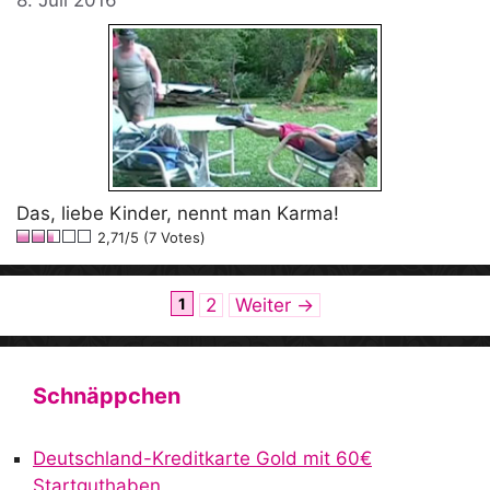
8. Juli 2016
Das, liebe Kinder, nennt man Karma!
2,71/5 (7 Votes)
Seite
Seite
1
2
Weiter
→
Schnäppchen
Deutschland-Kreditkarte Gold mit 60€
Startguthaben