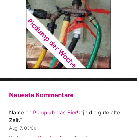
Neueste Kommentare
Name
on
Pump ab das Bier!
: “
jo die gute alte
Zeit.
”
Aug. 7, 03:06