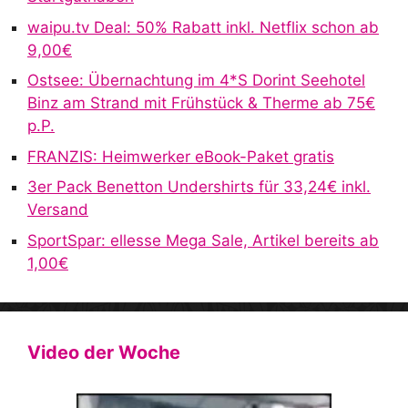
waipu.tv Deal: 50% Rabatt inkl. Netflix schon ab
9,00€
Ostsee: Übernachtung im 4*S Dorint Seehotel
Binz am Strand mit Frühstück & Therme ab 75€
p.P.
FRANZIS: Heimwerker eBook-Paket gratis
3er Pack Benetton Undershirts für 33,24€ inkl.
Versand
SportSpar: ellesse Mega Sale, Artikel bereits ab
1,00€
Video der Woche