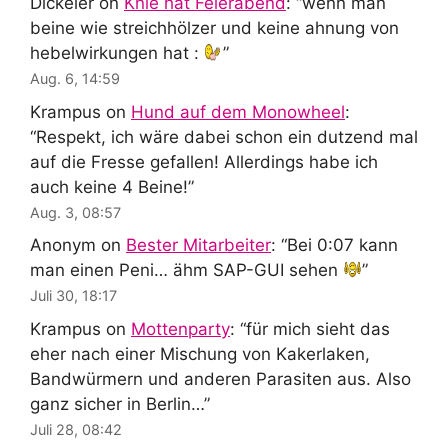
Dickeier
on
Knie hat Feierabend
: “
wenn man
beine wie streichhölzer und keine ahnung von
hebelwirkungen hat :
”
Aug. 6, 14:59
Krampus
on
Hund auf dem Monowheel
:
“
Respekt, ich wäre dabei schon ein dutzend mal
auf die Fresse gefallen! Allerdings habe ich
auch keine 4 Beine!
”
Aug. 3, 08:57
Anonym
on
Bester Mitarbeiter
: “
Bei 0:07 kann
man einen Peni… ähm SAP-GUI sehen
”
Juli 30, 18:17
Krampus
on
Mottenparty
: “
für mich sieht das
eher nach einer Mischung von Kakerlaken,
Bandwürmern und anderen Parasiten aus. Also
ganz sicher in Berlin…
”
Juli 28, 08:42