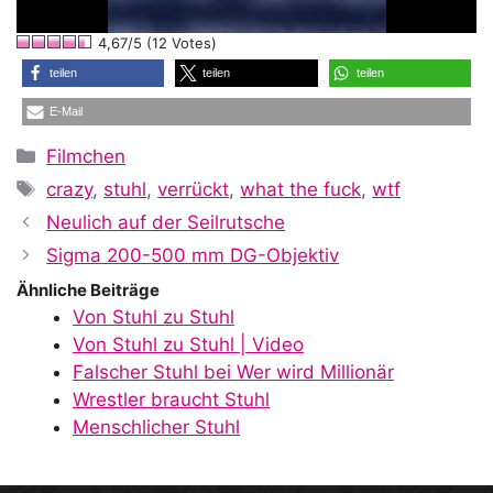
l
4,67/5 (12 Votes)
a
teilen
teilen
teilen
E-Mail
y
Kategorien
Filmchen
Schlagwörter
crazy
,
stuhl
,
verrückt
,
what the fuck
,
wtf
V
Neulich auf der Seilrutsche
Sigma 200-500 mm DG-Objektiv
i
Ähnliche Beiträge
Von Stuhl zu Stuhl
Von Stuhl zu Stuhl | Video
d
Falscher Stuhl bei Wer wird Millionär
Wrestler braucht Stuhl
Menschlicher Stuhl
e