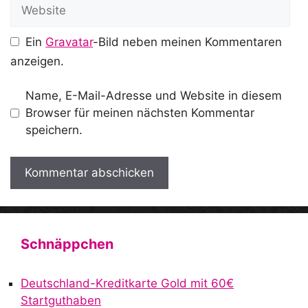
Website
Ein
Gravatar
-Bild neben meinen Kommentaren
anzeigen.
Name, E-Mail-Adresse und Website in diesem
Browser für meinen nächsten Kommentar
speichern.
A
l
t
Schnäppchen
e
r
Deutschland-Kreditkarte Gold mit 60€
n
Startguthaben
a