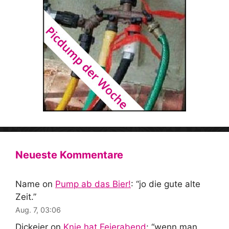
Neueste Kommentare
Name
on
Pump ab das Bier!
: “
jo die gute alte
Zeit.
”
Aug. 7, 03:06
Dickeier
on
Knie hat Feierabend
: “
wenn man