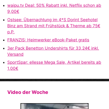
waipu.tv Deal: 50% Rabatt inkl. Netflix schon ab
t
9,00€
i
v
Ostsee: Übernachtung im 4*S Dorint Seehotel
e
Binz am Strand mit Frühstück & Therme ab 75€
:
p.P.
FRANZIS: Heimwerker eBook-Paket gratis
3er Pack Benetton Undershirts für 33,24€ inkl.
Versand
SportSpar: ellesse Mega Sale, Artikel bereits ab
1,00€
Video der Woche