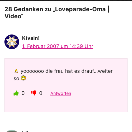
y
28 Gedanken zu „Loveparade-Oma |
Video“
V
Kivain!
i
1. Februar 2007 um 14:39 Uhr
d
yooooooo die frau hat es drauf…weiter
so
e
0
0
Antworten
o