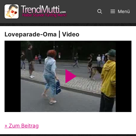
Zum
Inhalt
Menü
springen
Loveparade-Oma | Video
P
l
a
» Zum Beitrag