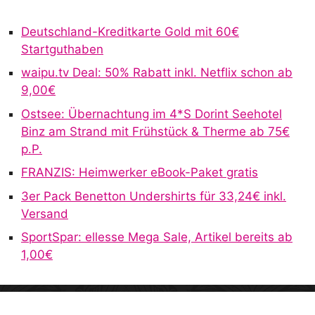
e
r
Deutschland-Kreditkarte Gold mit 60€
n
Startguthaben
a
waipu.tv Deal: 50% Rabatt inkl. Netflix schon ab
t
9,00€
i
v
Ostsee: Übernachtung im 4*S Dorint Seehotel
e
Binz am Strand mit Frühstück & Therme ab 75€
:
p.P.
FRANZIS: Heimwerker eBook-Paket gratis
3er Pack Benetton Undershirts für 33,24€ inkl.
Versand
SportSpar: ellesse Mega Sale, Artikel bereits ab
1,00€