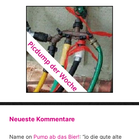
Neueste Kommentare
Name
on
Pump ab das Bier!
: “
jo die gute alte