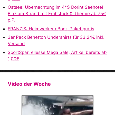
v
Ostsee: Übernachtung im 4*S Dorint Seehotel
e
Binz am Strand mit Frühstück & Therme ab 75€
:
p.P.
FRANZIS: Heimwerker eBook-Paket gratis
3er Pack Benetton Undershirts für 33,24€ inkl.
Versand
SportSpar: ellesse Mega Sale, Artikel bereits ab
1,00€
Video der Woche