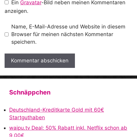
Ein
Gravatar
-Bild neben meinen Kommentaren
anzeigen.
Name, E-Mail-Adresse und Website in diesem
Browser für meinen nächsten Kommentar
speichern.
A
l
t
Schnäppchen
e
r
Deutschland-Kreditkarte Gold mit 60€
n
Startguthaben
a
waipu.tv Deal: 50% Rabatt inkl. Netflix schon ab
t
9,00€
i