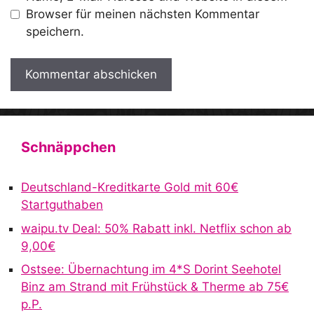
Browser für meinen nächsten Kommentar
speichern.
A
l
t
Schnäppchen
e
r
Deutschland-Kreditkarte Gold mit 60€
n
Startguthaben
a
waipu.tv Deal: 50% Rabatt inkl. Netflix schon ab
t
9,00€
i
v
Ostsee: Übernachtung im 4*S Dorint Seehotel
e
Binz am Strand mit Frühstück & Therme ab 75€
:
p.P.