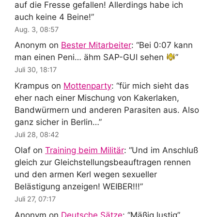
auf die Fresse gefallen! Allerdings habe ich
auch keine 4 Beine!
”
Aug. 3, 08:57
Anonym
on
Bester Mitarbeiter
: “
Bei 0:07 kann
man einen Peni… ähm SAP-GUI sehen
”
Juli 30, 18:17
Krampus
on
Mottenparty
: “
für mich sieht das
eher nach einer Mischung von Kakerlaken,
Bandwürmern und anderen Parasiten aus. Also
ganz sicher in Berlin…
”
Juli 28, 08:42
Olaf
on
Training beim Militär
: “
Und im Anschluß
gleich zur Gleichstellungsbeauftragen rennen
und den armen Kerl wegen sexueller
Belästigung anzeigen! WEIBER!!!
”
Juli 27, 07:17
Anonym
on
Deutsche Sätze
: “
Mäßig lustig
”