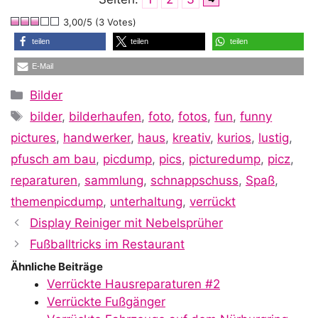
3,00/5 (3 Votes)
teilen
teilen
teilen
E-Mail
Kategorien
Bilder
Schlagwörter
bilder
,
bilderhaufen
,
foto
,
fotos
,
fun
,
funny
pictures
,
handwerker
,
haus
,
kreativ
,
kurios
,
lustig
,
pfusch am bau
,
picdump
,
pics
,
picturedump
,
picz
,
reparaturen
,
sammlung
,
schnappschuss
,
Spaß
,
themenpicdump
,
unterhaltung
,
verrückt
Display Reiniger mit Nebelsprüher
Fußballtricks im Restaurant
Ähnliche Beiträge
Verrückte Hausreparaturen #2
Verrückte Fußgänger