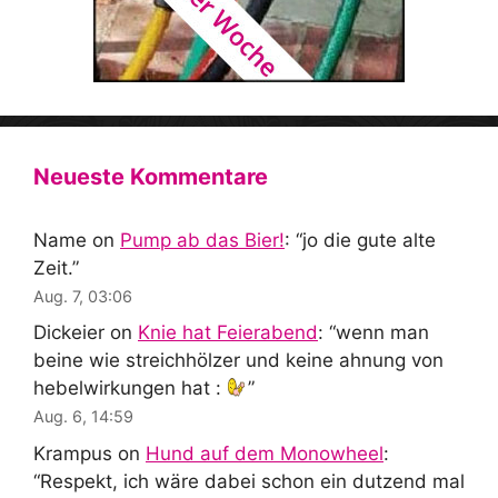
Neueste Kommentare
Name
on
Pump ab das Bier!
: “
jo die gute alte
Zeit.
”
Aug. 7, 03:06
Dickeier
on
Knie hat Feierabend
: “
wenn man
beine wie streichhölzer und keine ahnung von
hebelwirkungen hat :
”
Aug. 6, 14:59
Krampus
on
Hund auf dem Monowheel
:
“
Respekt, ich wäre dabei schon ein dutzend mal