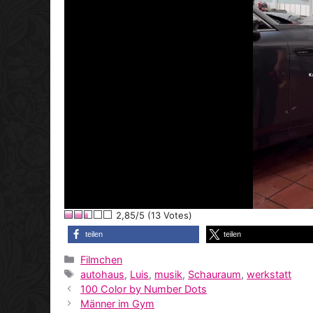
2,85/5 (13 Votes)
teilen
teilen
Kategorien
Filmchen
Schlagwörter
autohaus
,
Luis
,
musik
,
Schauraum
,
werkstatt
100 Color by Number Dots
Männer im Gym