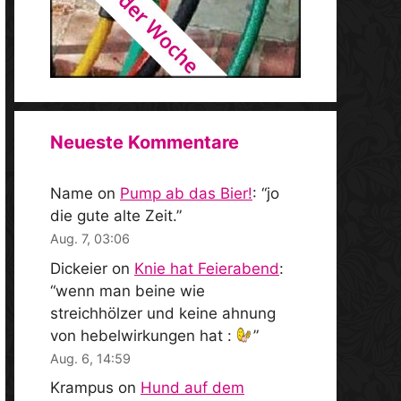
Neueste Kommentare
Name
on
Pump ab das Bier!
: “
jo
die gute alte Zeit.
”
Aug. 7, 03:06
Dickeier
on
Knie hat Feierabend
:
“
wenn man beine wie
streichhölzer und keine ahnung
von hebelwirkungen hat :
”
Aug. 6, 14:59
Krampus
on
Hund auf dem