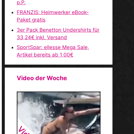
p.P.
FRANZIS: Heimwerker eBook-
Paket gratis
3er Pack Benetton Undershirts für
33,24€ inkl. Versand
SportSpar: ellesse Mega Sale,
Artikel bereits ab 1,00€
Video der Woche