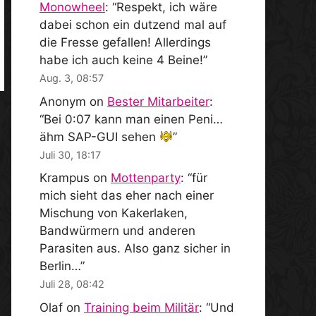
Monowheel
: “
Respekt, ich wäre
dabei schon ein dutzend mal auf
die Fresse gefallen! Allerdings
habe ich auch keine 4 Beine!
”
Aug. 3, 08:57
Anonym
on
Bester Mitarbeiter
:
“
Bei 0:07 kann man einen Peni…
ähm SAP-GUI sehen
”
Juli 30, 18:17
Krampus
on
Mottenparty
: “
für
mich sieht das eher nach einer
Mischung von Kakerlaken,
Bandwürmern und anderen
Parasiten aus. Also ganz sicher in
Berlin…
”
Juli 28, 08:42
Olaf
on
Training beim Militär
: “
Und