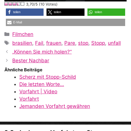
3,70/5 (10 Votes)
a
teilen
teilen
teilen
E-Mail
y
Kategorien
Filmchen
Schlagwörter
brasilien
,
Fail
,
frauen
,
Pare
,
stop
,
Stopp
,
unfall
V
„Können Sie mich holen?“
Bester Nachbar
i
Ähnliche Beiträge
Scherz mit Stopp-Schild
Die letzten Worte…
d
Vorfahrt | Video
Vorfahrt
Jemanden Vorfahrt gewähren
e