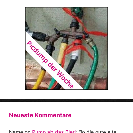
Neueste Kommentare
Name
on
Pump ab das Bier!
: “
jo die gute alte