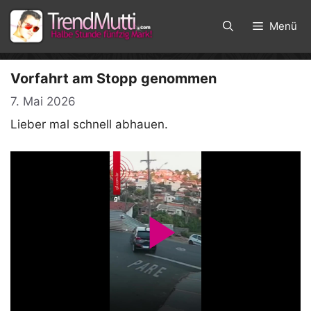
Zum
Inhalt
Menü
springen
Vorfahrt am Stopp genommen
7. Mai 2026
Lieber mal schnell abhauen.
P
l