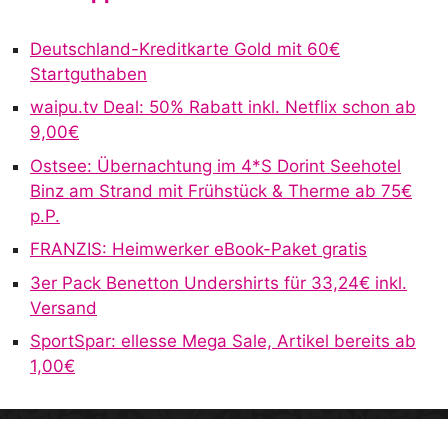
e
r
Deutschland-Kreditkarte Gold mit 60€
n
Startguthaben
a
waipu.tv Deal: 50% Rabatt inkl. Netflix schon ab
t
9,00€
i
v
Ostsee: Übernachtung im 4*S Dorint Seehotel
e
Binz am Strand mit Frühstück & Therme ab 75€
:
p.P.
FRANZIS: Heimwerker eBook-Paket gratis
3er Pack Benetton Undershirts für 33,24€ inkl.
Versand
SportSpar: ellesse Mega Sale, Artikel bereits ab
1,00€