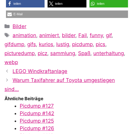
teilen
teilen
teilen
E-Mail
Kategorien
Bilder
Schlagwörter
animation
,
animiert
,
bilder
,
Fail
,
funny
,
gif
,
gifdump
,
gifs
,
kurios
,
lustig
,
picdump
,
pics
,
picturedump
,
picz
,
sammlung
,
Spaß
,
unterhaltung
,
webp
LEGO Windkraftanlage
Warum Taxifahrer auf Toyota umgestiegen
sind…
Ähnliche Beiträge
Picdump #127
Picdump #142
Picdump #125
Picdump #126