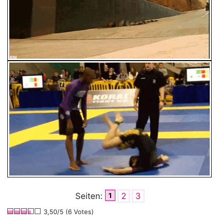
Seiten:
1
2
3
3,50/5 (6 Votes)