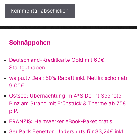
A
l
t
Schnäppchen
e
r
Deutschland-Kreditkarte Gold mit 60€
n
Startguthaben
a
waipu.tv Deal: 50% Rabatt inkl. Netflix schon ab
t
9,00€
i
v
Ostsee: Übernachtung im 4*S Dorint Seehotel
e
Binz am Strand mit Frühstück & Therme ab 75€
:
p.P.
FRANZIS: Heimwerker eBook-Paket gratis
3er Pack Benetton Undershirts für 33,24€ inkl.