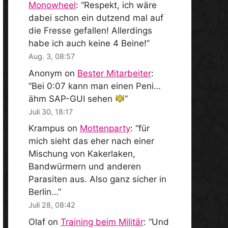
Monowheel
: “
Respekt, ich wäre
dabei schon ein dutzend mal auf
die Fresse gefallen! Allerdings
habe ich auch keine 4 Beine!
”
Aug. 3, 08:57
Anonym
on
Bester Mitarbeiter
:
“
Bei 0:07 kann man einen Peni…
ähm SAP-GUI sehen
”
Juli 30, 18:17
Krampus
on
Mottenparty
: “
für
mich sieht das eher nach einer
Mischung von Kakerlaken,
Bandwürmern und anderen
Parasiten aus. Also ganz sicher in
Berlin…
”
Juli 28, 08:42
Olaf
on
Training beim Militär
: “
Und