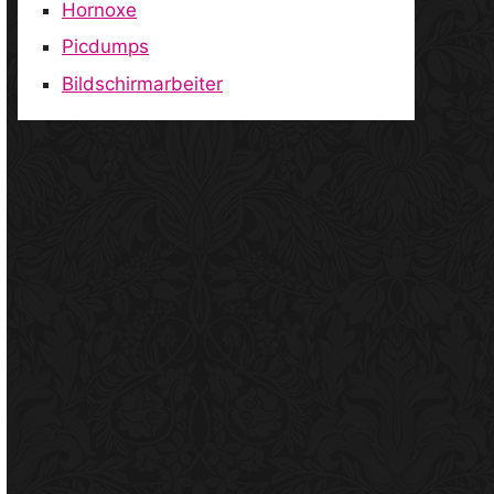
Hornoxe
Picdumps
Bildschirmarbeiter