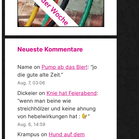
Neueste Kommentare
Name
on
Pump ab das Bier!
: “
jo
die gute alte Zeit.
”
Aug. 7, 03:06
Dickeier
on
Knie hat Feierabend
:
“
wenn man beine wie
streichhölzer und keine ahnung
von hebelwirkungen hat :
”
Aug. 6, 14:59
Krampus
on
Hund auf dem