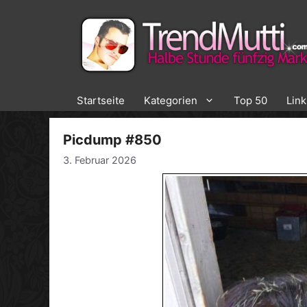
Zum
Inhalt
springen
Startseite
Kategorien
Top 50
Lin
Picdump #850
3. Februar 2026