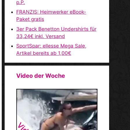
p.P.
FRANZIS: Heimwerker eBook-
Paket gratis
3er Pack Benetton Undershirts für
33,24€ inkl. Versand
SportSpar: ellesse Mega Sale,
Artikel bereits ab 1,00€
Video der Woche