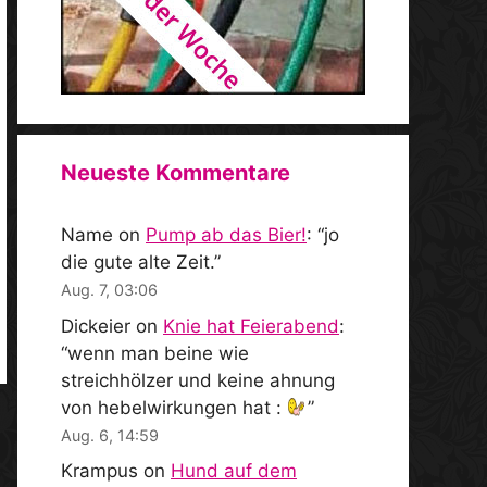
Neueste Kommentare
Name
on
Pump ab das Bier!
: “
jo
die gute alte Zeit.
”
Aug. 7, 03:06
Dickeier
on
Knie hat Feierabend
:
“
wenn man beine wie
streichhölzer und keine ahnung
von hebelwirkungen hat :
”
Aug. 6, 14:59
Krampus
on
Hund auf dem