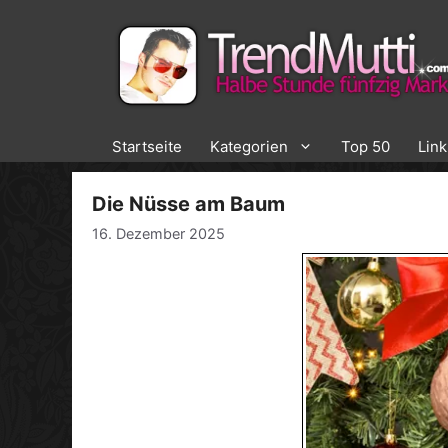
Zum
Inhalt
springen
Startseite
Kategorien
Top 50
Lin
Die Nüsse am Baum
16. Dezember 2025