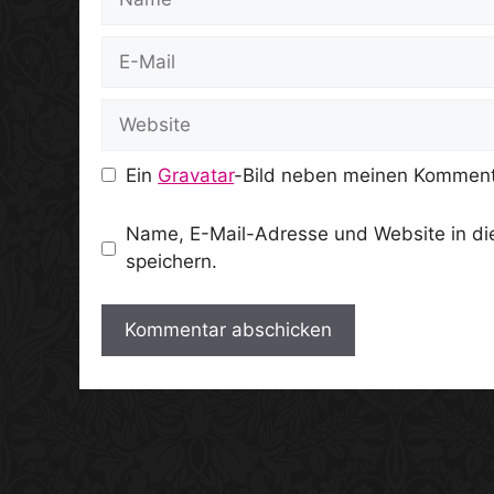
E-
Mail
Website
Ein
Gravatar
-Bild neben meinen Komment
Name, E-Mail-Adresse und Website in d
speichern.
A
l
t
e
r