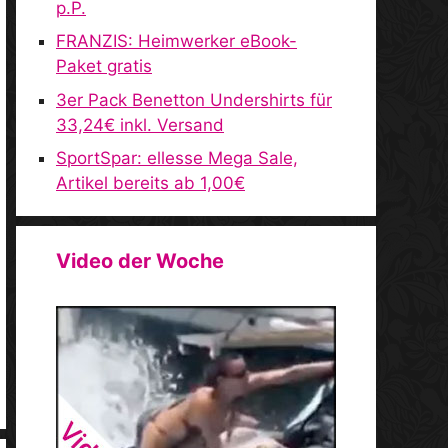
p.P.
FRANZIS: Heimwerker eBook-
Paket gratis
3er Pack Benetton Undershirts für
33,24€ inkl. Versand
SportSpar: ellesse Mega Sale,
Artikel bereits ab 1,00€
Video der Woche