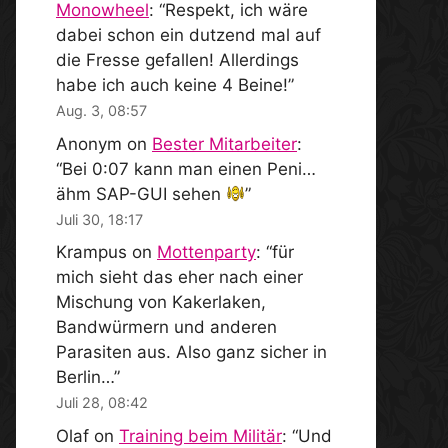
Monowheel
: “
Respekt, ich wäre
dabei schon ein dutzend mal auf
die Fresse gefallen! Allerdings
habe ich auch keine 4 Beine!
”
Aug. 3, 08:57
Anonym
on
Bester Mitarbeiter
:
“
Bei 0:07 kann man einen Peni…
ähm SAP-GUI sehen
”
Juli 30, 18:17
Krampus
on
Mottenparty
: “
für
mich sieht das eher nach einer
Mischung von Kakerlaken,
Bandwürmern und anderen
Parasiten aus. Also ganz sicher in
Berlin…
”
Juli 28, 08:42
Olaf
on
Training beim Militär
: “
Und