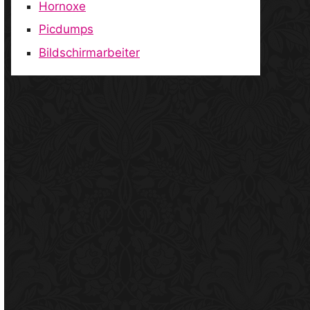
Hornoxe
Picdumps
Bildschirmarbeiter