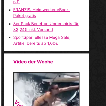
p.P.
FRANZIS: Heimwerker eBook-
Paket gratis
3er Pack Benetton Undershirts für
33,24€ inkl. Versand
SportSpar: ellesse Mega Sale,
Artikel bereits ab 1,00€
Video der Woche