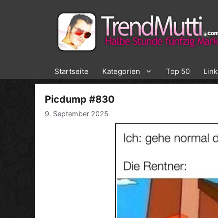
Zum
Inhalt
springen
Startseite
Kategorien
Top 50
Lin
Picdump #830
9. September 2025