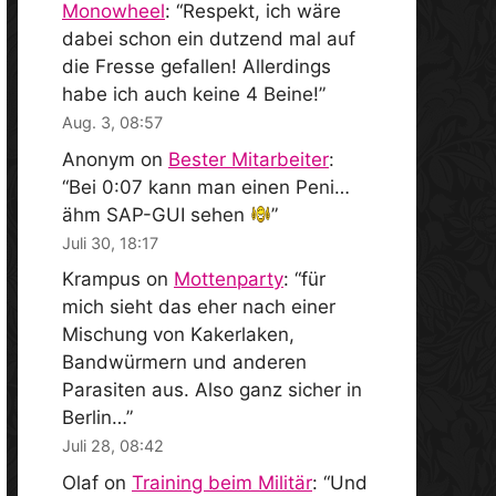
Monowheel
: “
Respekt, ich wäre
dabei schon ein dutzend mal auf
die Fresse gefallen! Allerdings
habe ich auch keine 4 Beine!
”
Aug. 3, 08:57
Anonym
on
Bester Mitarbeiter
:
“
Bei 0:07 kann man einen Peni…
ähm SAP-GUI sehen
”
Juli 30, 18:17
Krampus
on
Mottenparty
: “
für
mich sieht das eher nach einer
Mischung von Kakerlaken,
Bandwürmern und anderen
Parasiten aus. Also ganz sicher in
Berlin…
”
Juli 28, 08:42
Olaf
on
Training beim Militär
: “
Und