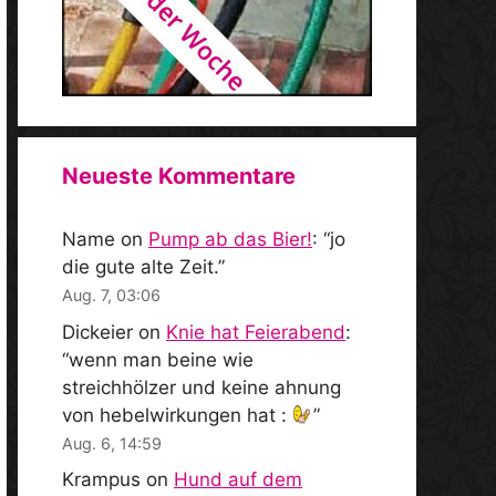
Neueste Kommentare
Name
on
Pump ab das Bier!
: “
jo
die gute alte Zeit.
”
Aug. 7, 03:06
Dickeier
on
Knie hat Feierabend
:
“
wenn man beine wie
streichhölzer und keine ahnung
von hebelwirkungen hat :
”
Aug. 6, 14:59
Krampus
on
Hund auf dem