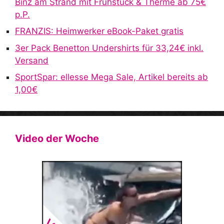
Binz am Strand mit Frühstück & Therme ab 75€
:
p.P.
FRANZIS: Heimwerker eBook-Paket gratis
3er Pack Benetton Undershirts für 33,24€ inkl.
Versand
SportSpar: ellesse Mega Sale, Artikel bereits ab
1,00€
Video der Woche