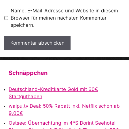
Name, E-Mail-Adresse und Website in diesem
Browser für meinen nächsten Kommentar
speichern.
A
l
t
Schnäppchen
e
r
Deutschland-Kreditkarte Gold mit 60€
n
Startguthaben
a
waipu.tv Deal: 50% Rabatt inkl. Netflix schon ab
t
9,00€
i
v
Ostsee: Übernachtung im 4*S Dorint Seehotel
e