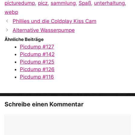
picturedump
,
picz
,
sammlung
,
Spaß
,
unterhaltung
,
webp
Phillies und die Coldplay Kiss Cam
Alternative Wasserpumpe
Ähnliche Beiträge
Picdump #127
Picdump #142
Picdump #125
Picdump #126
Picdump #116
Schreibe einen Kommentar
Kommentar