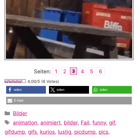
Seiten:
1
2
3
4
5
6
4,00/5 (6 Votes)
teilen
teilen
teilen
E-Mail
Kategorien
Bilder
Schlagwörter
animation
,
animiert
,
bilder
,
Fail
,
funny
,
gif
,
gifdump
,
gifs
,
kurios
,
lustig
,
picdump
,
pics
,