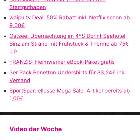
n
Startguthaben
a
waipu.tv Deal: 50% Rabatt inkl. Netflix schon ab
t
9,00€
i
v
Ostsee: Übernachtung im 4*S Dorint Seehotel
e
Binz am Strand mit Frühstück & Therme ab 75€
:
p.P.
FRANZIS: Heimwerker eBook-Paket gratis
3er Pack Benetton Undershirts für 33,24€ inkl.
Versand
SportSpar: ellesse Mega Sale, Artikel bereits ab
1,00€
Video der Woche