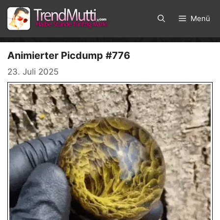
Zum
Inhalt
Menü
springen
Animierter Picdump #776
23. Juli 2025