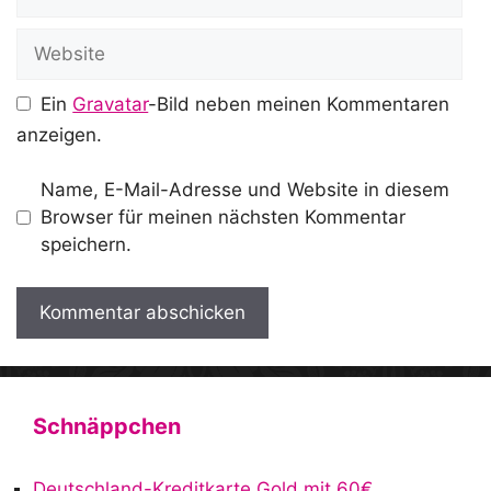
Mail
Website
Ein
Gravatar
-Bild neben meinen Kommentaren
anzeigen.
Name, E-Mail-Adresse und Website in diesem
Browser für meinen nächsten Kommentar
speichern.
A
l
t
Schnäppchen
e
r
Deutschland-Kreditkarte Gold mit 60€