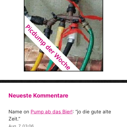
Neueste Kommentare
Name
on
Pump ab das Bier!
: “
jo die gute alte
Zeit.
”
Aug. 7, 03:06