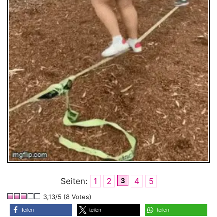
Seiten:
1
2
3
4
5
3,13/5 (8 Votes)
teilen
teilen
teilen