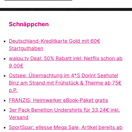
A
l
t
Schnäppchen
e
r
Deutschland-Kreditkarte Gold mit 60€
n
Startguthaben
a
waipu.tv Deal: 50% Rabatt inkl. Netflix schon ab
t
9,00€
i
v
Ostsee: Übernachtung im 4*S Dorint Seehotel
e
Binz am Strand mit Frühstück & Therme ab 75€
:
p.P.
FRANZIS: Heimwerker eBook-Paket gratis
3er Pack Benetton Undershirts für 33,24€ inkl.
Versand
SportSpar: ellesse Mega Sale, Artikel bereits ab