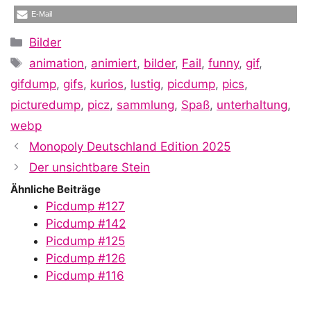
E-Mail
Kategorien
Bilder
Schlagwörter
animation
,
animiert
,
bilder
,
Fail
,
funny
,
gif
,
gifdump
,
gifs
,
kurios
,
lustig
,
picdump
,
pics
,
picturedump
,
picz
,
sammlung
,
Spaß
,
unterhaltung
,
webp
Monopoly Deutschland Edition 2025
Der unsichtbare Stein
Ähnliche Beiträge
Picdump #127
Picdump #142
Picdump #125
Picdump #126
Picdump #116