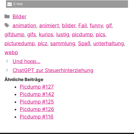
E-Mail
Kategorien
Bilder
Schlagwörter
animation
,
animiert
,
bilder
,
Fail
,
funny
,
gif
,
gifdump
,
gifs
,
kurios
,
lustig
,
picdump
,
pics
,
picturedump
,
picz
,
sammlung
,
Spaß
,
unterhaltung
,
webp
Und hopp…
ChatGPT zur Steuerhinterziehung
Ähnliche Beiträge
Picdump #127
Picdump #142
Picdump #125
Picdump #126
Picdump #116