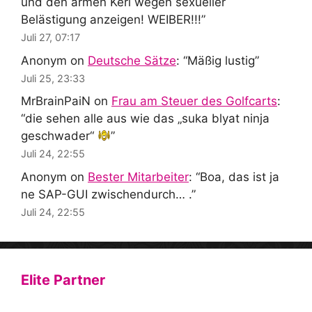
und den armen Kerl wegen sexueller
Belästigung anzeigen! WEIBER!!!
”
Juli 27, 07:17
Anonym
on
Deutsche Sätze
: “
Mäßig lustig
”
Juli 25, 23:33
MrBrainPaiN
on
Frau am Steuer des Golfcarts
:
“
die sehen alle aus wie das „suka blyat ninja
geschwader“
”
Juli 24, 22:55
Anonym
on
Bester Mitarbeiter
: “
Boa, das ist ja
ne SAP-GUI zwischendurch… .
”
Juli 24, 22:55
Elite Partner