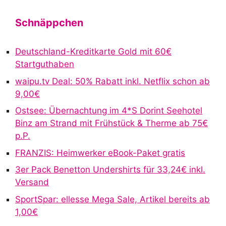
l
t
Schnäppchen
e
r
Deutschland-Kreditkarte Gold mit 60€
n
Startguthaben
a
waipu.tv Deal: 50% Rabatt inkl. Netflix schon ab
t
9,00€
i
v
Ostsee: Übernachtung im 4*S Dorint Seehotel
e
Binz am Strand mit Frühstück & Therme ab 75€
:
p.P.
FRANZIS: Heimwerker eBook-Paket gratis
3er Pack Benetton Undershirts für 33,24€ inkl.
Versand
SportSpar: ellesse Mega Sale, Artikel bereits ab
1,00€