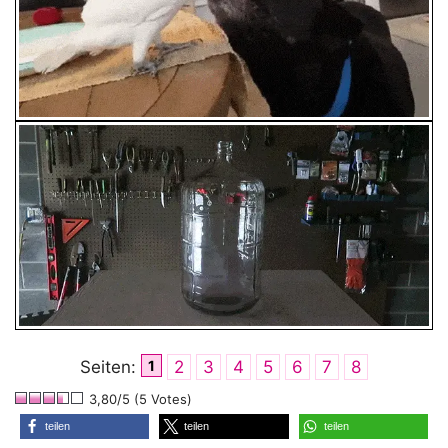
Seiten:
1
2
3
4
5
6
7
8
3,80/5 (5 Votes)
teilen
teilen
teilen