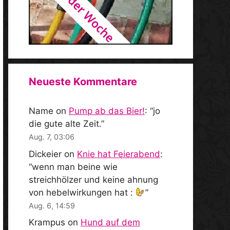
Neueste Kommentare
Name
on
Pump ab das Bier!
: “
jo
die gute alte Zeit.
”
Aug. 7, 03:06
Dickeier
on
Knie hat Feierabend
:
“
wenn man beine wie
streichhölzer und keine ahnung
von hebelwirkungen hat :
”
Aug. 6, 14:59
Krampus
on
Hund auf dem