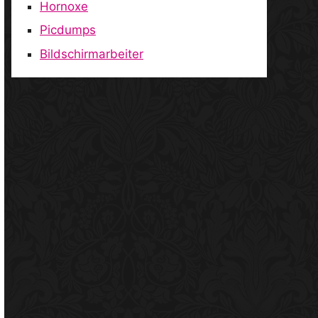
Hornoxe
Picdumps
Bildschirmarbeiter