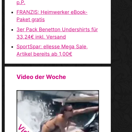
p.P.
FRANZIS: Heimwerker eBook-
Paket gratis
3er Pack Benetton Undershirts für
33,24€ inkl. Versand
SportSpar: ellesse Mega Sale,
Artikel bereits ab 1,00€
Video der Woche