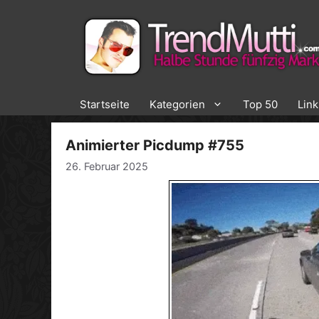
Zum
Inhalt
springen
Startseite
Kategorien
Top 50
Lin
Animierter Picdump #755
26. Februar 2025