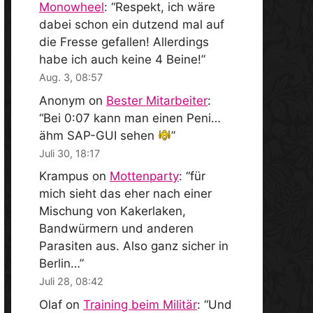
Monowheel
: “
Respekt, ich wäre
dabei schon ein dutzend mal auf
die Fresse gefallen! Allerdings
habe ich auch keine 4 Beine!
”
Aug. 3, 08:57
Anonym
on
Bester Mitarbeiter
:
“
Bei 0:07 kann man einen Peni…
ähm SAP-GUI sehen
”
Juli 30, 18:17
Krampus
on
Mottenparty
: “
für
mich sieht das eher nach einer
Mischung von Kakerlaken,
Bandwürmern und anderen
Parasiten aus. Also ganz sicher in
Berlin…
”
Juli 28, 08:42
Olaf
on
Training beim Militär
: “
Und