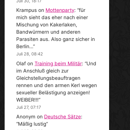
Juli 30, 18:17
Krampus
on
Mottenparty
: “
für
mich sieht das eher nach einer
Mischung von Kakerlaken,
Bandwürmern und anderen
Parasiten aus. Also ganz sicher in
Berlin…
”
Juli 28, 08:42
Olaf
on
Training beim Militär
: “
Und
im Anschluß gleich zur
Gleichstellungsbeauftragen
rennen und den armen Kerl wegen
sexueller Belästigung anzeigen!
WEIBER!!!
”
Juli 27, 07:17
Anonym
on
Deutsche Sätze
:
“
Mäßig lustig
”