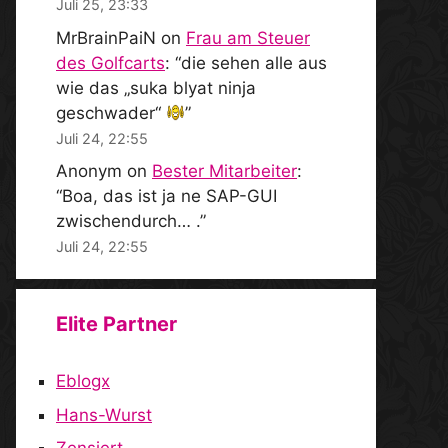
Juli 25, 23:33
MrBrainPaiN
on
Frau am Steuer
des Golfcarts
: “
die sehen alle aus
wie das „suka blyat ninja
geschwader“
”
Juli 24, 22:55
Anonym
on
Bester Mitarbeiter
:
“
Boa, das ist ja ne SAP-GUI
zwischendurch… .
”
Juli 24, 22:55
Elite Partner
Eblogx
Hans-Wurst