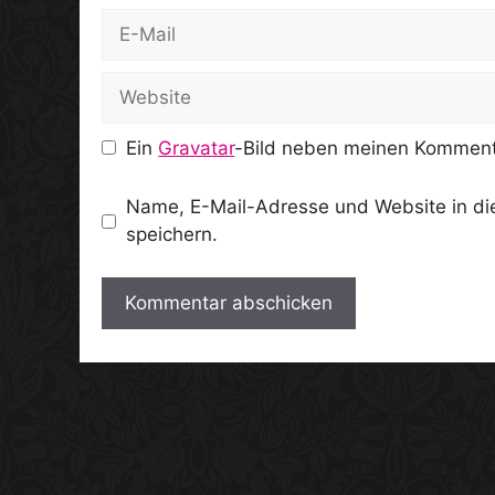
E-
Mail
Website
Ein
Gravatar
-Bild neben meinen Komment
Name, E-Mail-Adresse und Website in d
speichern.
A
l
t
e
r
n