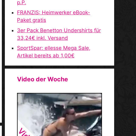
p.P.
FRANZIS: Heimwerker eBook-
Paket gratis
3er Pack Benetton Undershirts für
33,24€ inkl. Versand
SportSpar: ellesse Mega Sale,
Artikel bereits ab 1,00€
Video der Woche