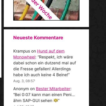
Neueste Kommentare
Krampus
on
Hund auf dem
Monowheel
: “
Respekt, ich wäre
dabei schon ein dutzend mal auf
die Fresse gefallen! Allerdings
habe ich auch keine 4 Beine!
”
Aug. 3, 08:57
Anonym
on
Bester Mitarbeiter
:
“
Bei 0:07 kann man einen Peni…
ähm SAP-GUI sehen
”