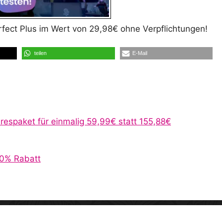
rfect Plus im Wert von 29,98€ ohne Verpflichtungen!
teilen
E-Mail
hrespaket für einmalig 59,99€ statt 155,88€
50% Rabatt