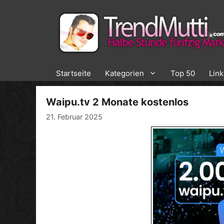
Zum
Inhalt
springen
Startseite
Kategorien
Top 50
Lin
Waipu.tv 2 Monate kostenlos
21. Februar 2025