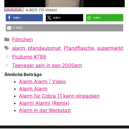
l
4,40/5 (10 Votes)
a
teilen
teilen
teilen
E-Mail
y
Kategorien
Filmchen
Schlagwörter
alarm
,
pfandautomat
,
Pfandflasche
,
supermarkt
V
Picdump #799
Teenager sein in den 2000ern
i
Ähnliche Beiträge
Alarm Alarm | Video
Alarm Alarm
d
Alarm für Cobra 11 kann einpacken
Alarm! Alarm! (Remix)
Alarm in der Werkstatt
e