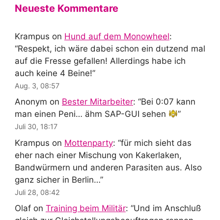
Neueste Kommentare
Krampus
on
Hund auf dem Monowheel
:
“
Respekt, ich wäre dabei schon ein dutzend mal
auf die Fresse gefallen! Allerdings habe ich
auch keine 4 Beine!
”
Aug. 3, 08:57
Anonym
on
Bester Mitarbeiter
: “
Bei 0:07 kann
man einen Peni… ähm SAP-GUI sehen
”
Juli 30, 18:17
Krampus
on
Mottenparty
: “
für mich sieht das
eher nach einer Mischung von Kakerlaken,
Bandwürmern und anderen Parasiten aus. Also
ganz sicher in Berlin…
”
Juli 28, 08:42
Olaf
on
Training beim Militär
: “
Und im Anschluß