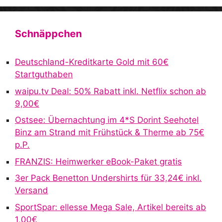
A
l
t
Schnäppchen
e
r
Deutschland-Kreditkarte Gold mit 60€
n
Startguthaben
a
waipu.tv Deal: 50% Rabatt inkl. Netflix schon ab
t
9,00€
i
v
Ostsee: Übernachtung im 4*S Dorint Seehotel
e
Binz am Strand mit Frühstück & Therme ab 75€
:
p.P.
FRANZIS: Heimwerker eBook-Paket gratis
3er Pack Benetton Undershirts für 33,24€ inkl.
Versand
SportSpar: ellesse Mega Sale, Artikel bereits ab
1,00€