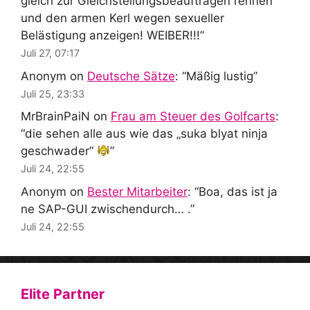
gleich zur Gleichstellungsbeauftragen rennen
und den armen Kerl wegen sexueller
Belästigung anzeigen! WEIBER!!!
”
Juli 27, 07:17
Anonym
on
Deutsche Sätze
: “
Mäßig lustig
”
Juli 25, 23:33
MrBrainPaiN
on
Frau am Steuer des Golfcarts
:
“
die sehen alle aus wie das „suka blyat ninja
geschwader“
”
Juli 24, 22:55
Anonym
on
Bester Mitarbeiter
: “
Boa, das ist ja
ne SAP-GUI zwischendurch… .
”
Juli 24, 22:55
Elite Partner