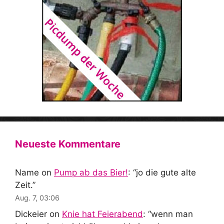
Neueste Kommentare
Name
on
Pump ab das Bier!
: “
jo die gute alte
Zeit.
”
Aug. 7, 03:06
Dickeier
on
Knie hat Feierabend
: “
wenn man