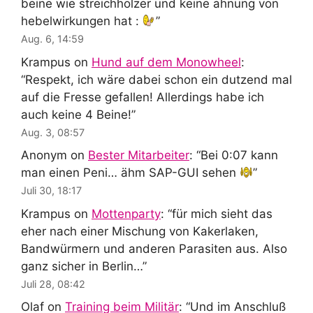
beine wie streichhölzer und keine ahnung von
hebelwirkungen hat :
”
Aug. 6, 14:59
Krampus
on
Hund auf dem Monowheel
:
“
Respekt, ich wäre dabei schon ein dutzend mal
auf die Fresse gefallen! Allerdings habe ich
auch keine 4 Beine!
”
Aug. 3, 08:57
Anonym
on
Bester Mitarbeiter
: “
Bei 0:07 kann
man einen Peni… ähm SAP-GUI sehen
”
Juli 30, 18:17
Krampus
on
Mottenparty
: “
für mich sieht das
eher nach einer Mischung von Kakerlaken,
Bandwürmern und anderen Parasiten aus. Also
ganz sicher in Berlin…
”
Juli 28, 08:42
Olaf
on
Training beim Militär
: “
Und im Anschluß