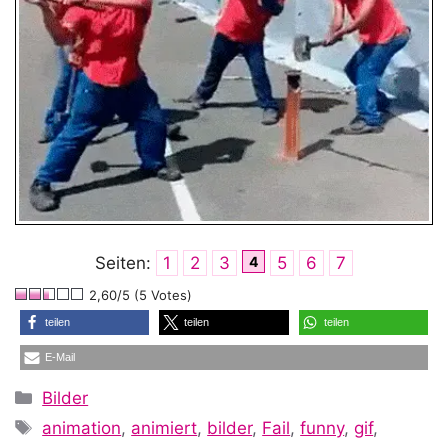
Seiten:
1
2
3
4
5
6
7
2,60/5 (5 Votes)
teilen
teilen
teilen
E-Mail
Kategorien
Bilder
Schlagwörter
animation
,
animiert
,
bilder
,
Fail
,
funny
,
gif
,