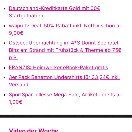
r
Deutschland-Kreditkarte Gold mit 60€
n
Startguthaben
a
waipu.tv Deal: 50% Rabatt inkl. Netflix schon ab
t
9,00€
i
v
Ostsee: Übernachtung im 4*S Dorint Seehotel
e
Binz am Strand mit Frühstück & Therme ab 75€
:
p.P.
FRANZIS: Heimwerker eBook-Paket gratis
3er Pack Benetton Undershirts für 33,24€ inkl.
Versand
SportSpar: ellesse Mega Sale, Artikel bereits ab
1,00€
Video der Woche