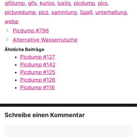
gifdump
,
gifs
,
kurios
,
lustig
,
picdump
,
pics
,
picturedump
,
picz
,
sammlung
,
Spaß
,
unterhaltung
,
webp
Picdump #796
Alternative Wasserrutsche
Ähnliche Beiträge
Picdump #127
Picdump #142
Picdump #125
Picdump #126
Picdump #116
Schreibe einen Kommentar
Kommentar