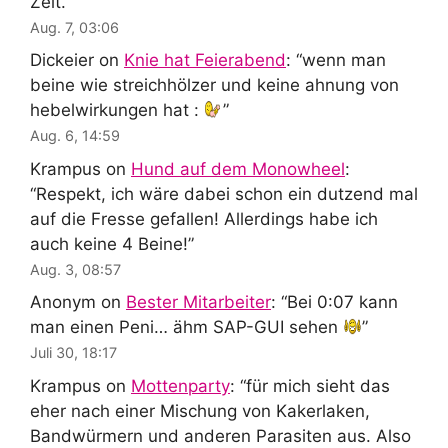
Zeit.
”
Aug. 7, 03:06
Dickeier
on
Knie hat Feierabend
: “
wenn man
beine wie streichhölzer und keine ahnung von
hebelwirkungen hat :
”
Aug. 6, 14:59
Krampus
on
Hund auf dem Monowheel
:
“
Respekt, ich wäre dabei schon ein dutzend mal
auf die Fresse gefallen! Allerdings habe ich
auch keine 4 Beine!
”
Aug. 3, 08:57
Anonym
on
Bester Mitarbeiter
: “
Bei 0:07 kann
man einen Peni… ähm SAP-GUI sehen
”
Juli 30, 18:17
Krampus
on
Mottenparty
: “
für mich sieht das
eher nach einer Mischung von Kakerlaken,
Bandwürmern und anderen Parasiten aus. Also