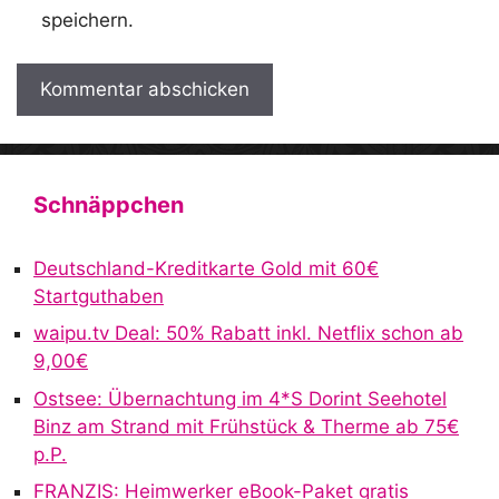
speichern.
A
l
t
Schnäppchen
e
r
Deutschland-Kreditkarte Gold mit 60€
n
Startguthaben
a
waipu.tv Deal: 50% Rabatt inkl. Netflix schon ab
t
9,00€
i
v
Ostsee: Übernachtung im 4*S Dorint Seehotel
e
Binz am Strand mit Frühstück & Therme ab 75€
:
p.P.
FRANZIS: Heimwerker eBook-Paket gratis