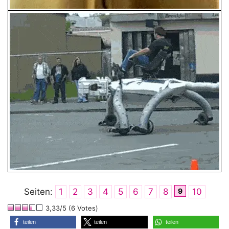
Seiten:
1
2
3
4
5
6
7
8
9
10
3,33/5 (6 Votes)
teilen
teilen
teilen