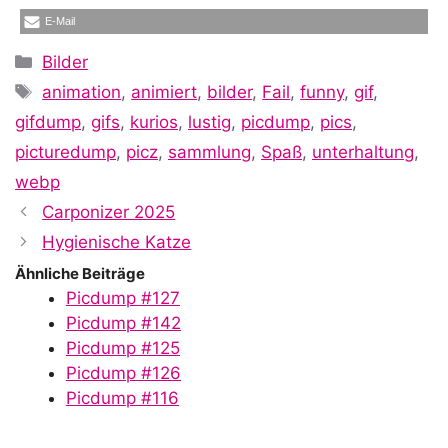
E-Mail
Kategorien
Bilder
Schlagwörter
animation
,
animiert
,
bilder
,
Fail
,
funny
,
gif
,
gifdump
,
gifs
,
kurios
,
lustig
,
picdump
,
pics
,
picturedump
,
picz
,
sammlung
,
Spaß
,
unterhaltung
,
webp
Carponizer 2025
Hygienische Katze
Ähnliche Beiträge
Picdump #127
Picdump #142
Picdump #125
Picdump #126
Picdump #116