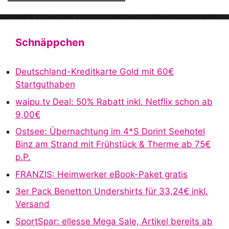
A
l
t
Schnäppchen
e
r
Deutschland-Kreditkarte Gold mit 60€
n
Startguthaben
a
waipu.tv Deal: 50% Rabatt inkl. Netflix schon ab
t
9,00€
i
v
Ostsee: Übernachtung im 4*S Dorint Seehotel
e
Binz am Strand mit Frühstück & Therme ab 75€
:
p.P.
FRANZIS: Heimwerker eBook-Paket gratis
3er Pack Benetton Undershirts für 33,24€ inkl.
Versand
SportSpar: ellesse Mega Sale, Artikel bereits ab