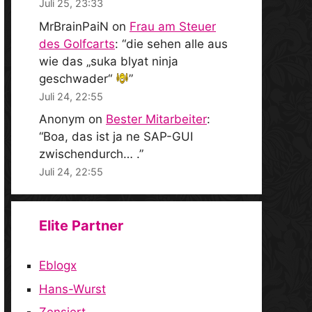
Juli 25, 23:33
MrBrainPaiN
on
Frau am Steuer
des Golfcarts
: “
die sehen alle aus
wie das „suka blyat ninja
geschwader“
”
Juli 24, 22:55
Anonym
on
Bester Mitarbeiter
:
“
Boa, das ist ja ne SAP-GUI
zwischendurch… .
”
Juli 24, 22:55
Elite Partner
Eblogx
Hans-Wurst