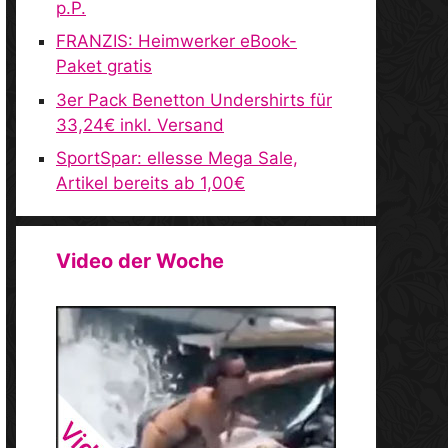
p.P.
FRANZIS: Heimwerker eBook-
Paket gratis
3er Pack Benetton Undershirts für
33,24€ inkl. Versand
SportSpar: ellesse Mega Sale,
Artikel bereits ab 1,00€
Video der Woche