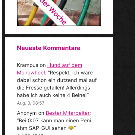
Neueste Kommentare
Krampus
on
Hund auf dem
Monowheel
: “
Respekt, ich wäre
dabei schon ein dutzend mal auf
die Fresse gefallen! Allerdings
habe ich auch keine 4 Beine!
”
Aug. 3, 08:57
Anonym
on
Bester Mitarbeiter
:
“
Bei 0:07 kann man einen Peni…
ähm SAP-GUI sehen
”