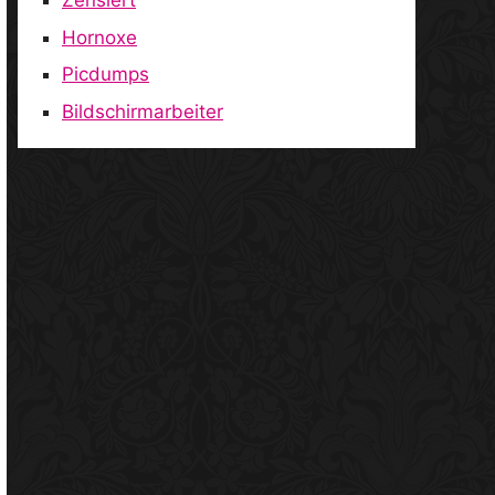
Zensiert
Hornoxe
Picdumps
Bildschirmarbeiter