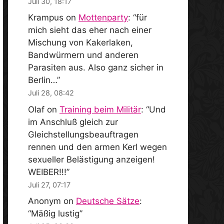
Juli 30, 18:17
Krampus
on
Mottenparty
: “
für
mich sieht das eher nach einer
Mischung von Kakerlaken,
Bandwürmern und anderen
Parasiten aus. Also ganz sicher in
Berlin…
”
Juli 28, 08:42
Olaf
on
Training beim Militär
: “
Und
im Anschluß gleich zur
Gleichstellungsbeauftragen
rennen und den armen Kerl wegen
sexueller Belästigung anzeigen!
WEIBER!!!
”
Juli 27, 07:17
Anonym
on
Deutsche Sätze
:
“
Mäßig lustig
”