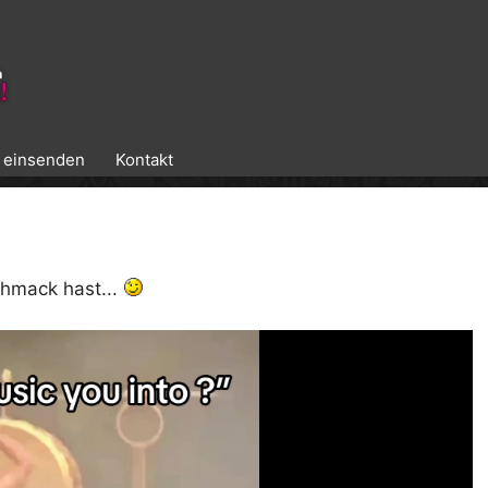
k einsenden
Kontakt
hmack hast...