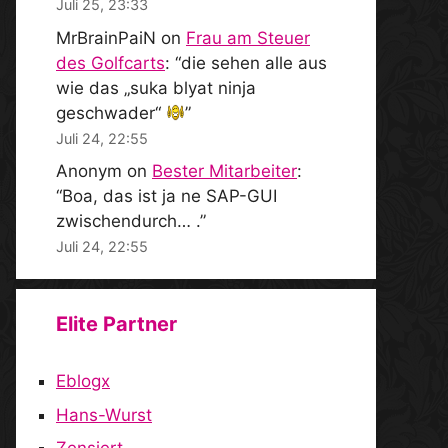
Juli 25, 23:33
MrBrainPaiN
on
Frau am Steuer
des Golfcarts
: “
die sehen alle aus
wie das „suka blyat ninja
geschwader“
”
Juli 24, 22:55
Anonym
on
Bester Mitarbeiter
:
“
Boa, das ist ja ne SAP-GUI
zwischendurch… .
”
Juli 24, 22:55
Elite Partner
Eblogx
Hans-Wurst