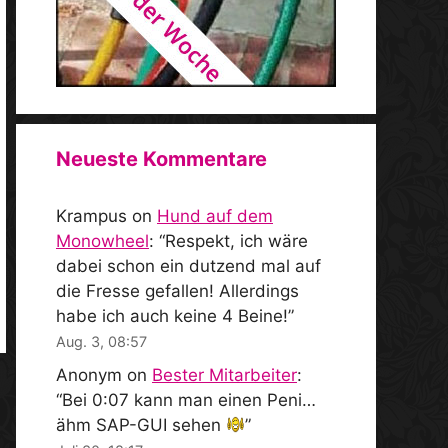
Neueste Kommentare
Krampus
on
Hund auf dem
Monowheel
: “
Respekt, ich wäre
dabei schon ein dutzend mal auf
die Fresse gefallen! Allerdings
habe ich auch keine 4 Beine!
”
Aug. 3, 08:57
Anonym
on
Bester Mitarbeiter
:
“
Bei 0:07 kann man einen Peni…
ähm SAP-GUI sehen
”