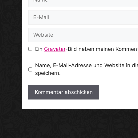
E-
Mail
Website
Ein
Gravatar
-Bild neben meinen Komment
Name, E-Mail-Adresse und Website in d
speichern.
A
l
t
e
r