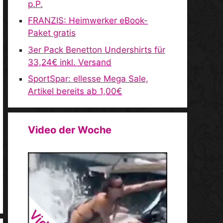
p.P.
FRANZIS: Heimwerker eBook-
Paket gratis
3er Pack Benetton Undershirts für
33,24€ inkl. Versand
SportSpar: ellesse Mega Sale,
Artikel bereits ab 1,00€
Video der Woche