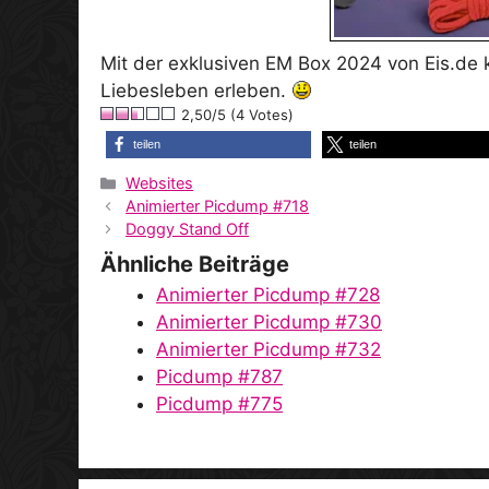
Mit der exklusiven EM Box 2024 von Eis.de k
Liebesleben erleben.
2,50/5 (4 Votes)
teilen
teilen
Kategorien
Websites
Animierter Picdump #718
Doggy Stand Off
Ähnliche Beiträge
Animierter Picdump #728
Animierter Picdump #730
Animierter Picdump #732
Picdump #787
Picdump #775