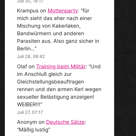
Juli 30, 18:17
Krampus
on
Mottenparty
: “
für
mich sieht das eher nach einer
Mischung von Kakerlaken,
Bandwürmern und anderen
Parasiten aus. Also ganz sicher in
Berlin…
”
Juli 28, 08:42
Olaf
on
Training beim Militär
: “
Und
im Anschluß gleich zur
Gleichstellungsbeauftragen
rennen und den armen Kerl wegen
sexueller Belästigung anzeigen!
WEIBER!!!
”
Juli 27, 07:17
Anonym
on
Deutsche Sätze
:
“
Mäßig lustig
”