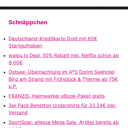
A
l
t
Schnäppchen
e
r
Deutschland-Kreditkarte Gold mit 60€
n
Startguthaben
a
waipu.tv Deal: 50% Rabatt inkl. Netflix schon ab
t
9,00€
i
v
Ostsee: Übernachtung im 4*S Dorint Seehotel
e
Binz am Strand mit Frühstück & Therme ab 75€
:
p.P.
FRANZIS: Heimwerker eBook-Paket gratis
3er Pack Benetton Undershirts für 33,24€ inkl.
Versand
SportSpar: ellesse Mega Sale, Artikel bereits ab