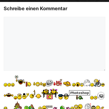
o
Schreibe einen Kommentar
Kommentar