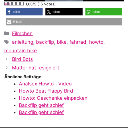
1,60/5 (15 Votes)
a
teilen
teilen
teilen
E-Mail
y
Kategorien
Filmchen
Schlagwörter
anleitung
,
backflip
,
bike
,
fahrrad
,
howto
,
V
mountain bike
Bird Bots
i
Mutter hat resigniert
Ähnliche Beiträge
Analsex Howto | Video
d
Howto Beat Flappy Bird
Howto: Geschenke einpacken
Backflip geht schief
e
Backflip geht schief