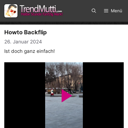
Zum
Inhalt
Menü
springen
Howto Backflip
26. Januar 2024
Ist doch ganz einfach!
P
l