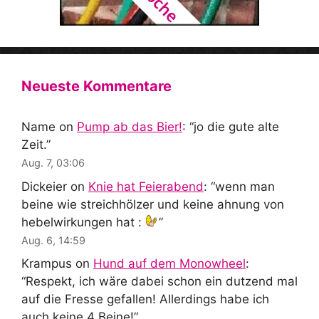
Neueste Kommentare
Name
on
Pump ab das Bier!
: “
jo die gute alte
Zeit.
”
Aug. 7, 03:06
Dickeier
on
Knie hat Feierabend
: “
wenn man
beine wie streichhölzer und keine ahnung von
hebelwirkungen hat :
”
Aug. 6, 14:59
Krampus
on
Hund auf dem Monowheel
:
“
Respekt, ich wäre dabei schon ein dutzend mal
auf die Fresse gefallen! Allerdings habe ich
auch keine 4 Beine!
”